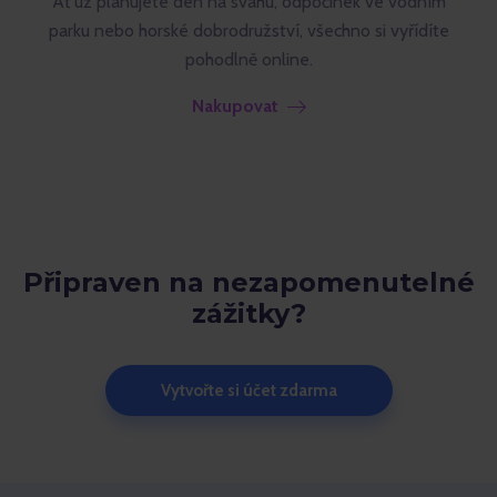
Ať už plánujete den na svahu, odpočinek ve vodním
parku nebo horské dobrodružství, všechno si vyřídíte
pohodlně online.
Nakupovat
Připraven na nezapomenutelné
zážitky?
Vytvořte si účet zdarma