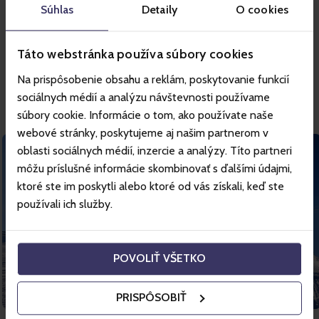
Súhlas
Detaily
O cookies
Táto webstránka používa súbory cookies
Dovolenka začíná na Gopassu
Na prispôsobenie obsahu a reklám, poskytovanie funkcií
sociálnych médií a analýzu návštevnosti používame
Tvoříme vzpomínky spolu s vámi
súbory cookie. Informácie o tom, ako používate naše
webové stránky, poskytujeme aj našim partnerom v
oblasti sociálnych médií, inzercie a analýzy. Títo partneri
môžu príslušné informácie skombinovať s ďalšími údajmi,
ktoré ste im poskytli alebo ktoré od vás získali, keď ste
používali ich služby.
‹
›
POVOLIŤ VŠETKO
PRISPÔSOBIŤ