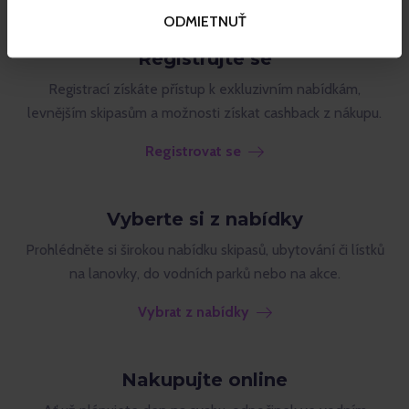
ODMIETNUŤ
Registrujte se
Registrací získáte přístup k exkluzivním nabídkám,
levnějším skipasům a možnosti získat cashback z nákupu.
Registrovat se
Vyberte si z nabídky
Prohlédněte si širokou nabídku skipasů, ubytování či lístků
na lanovky, do vodních parků nebo na akce.
Vybrat z nabídky
Nakupujte online