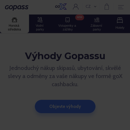
CZ
Aktuální jazyk:
GOPASS
NEW
Horská 
Vodní 
Vstupenky a 
Zábavní 
Hotely
střediska
parky
zážitky
parky
Výhody Gopassu
Jednoduchý nákup skipasů, ubytování, skvělé
slevy a odměny za vaše nákupy ve formě goX
cashbacku.
Objevte výhody