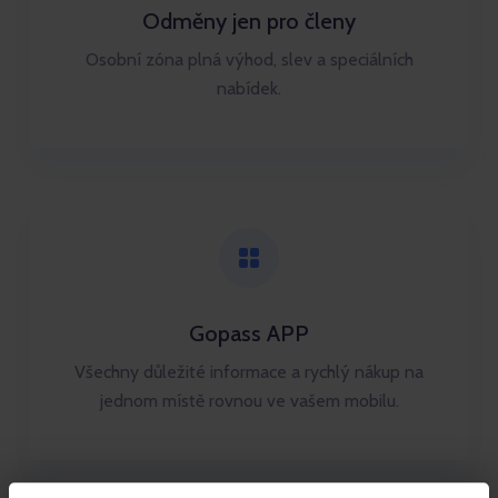
Odměny jen pro členy
Osobní zóna plná výhod, slev a speciálních
nabídek.
Gopass APP
Všechny důležité informace a rychlý nákup na
jednom místě rovnou ve vašem mobilu.