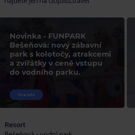
najdete jen na Gopass.travel
Novinka - FUNPARK
Bešeňová: nový zábavní
park s kolotočy, atrakcemi
a zvířátky v ceně vstupu
do vodního parku.
Více info
Resort
Bešeňová - vodní park