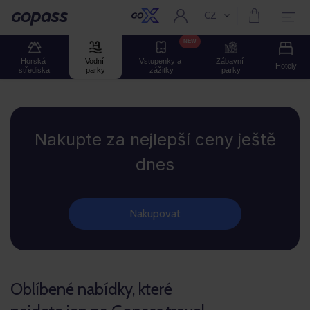
CZ
Aktuální jazyk:
GOPASS
NEW
Horská 
Vodní 
Vstupenky a 
Zábavní 
Hotely
střediska
parky
zážitky
parky
GOPASS
Nakupte za nejlepší ceny ještě
dnes
Nakupovat
Oblíbené nabídky, které