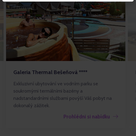
Galeria Thermal Bešeňová ****
Exkluzivní ubytování ve vodním parku se
soukromými termálními bazény a
nadstandardními službami povýší Váš pobyt na
dokonalý zážitek.
Prohlédni si nabídku