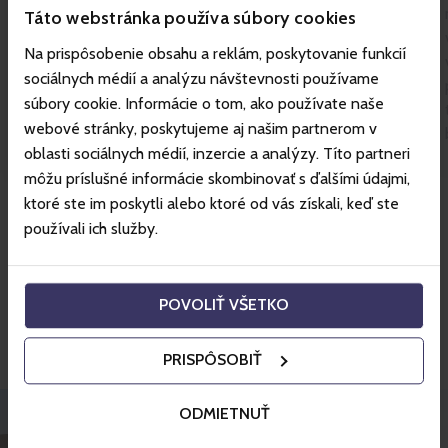
Táto webstránka používa súbory cookies
ochlazovací zóny, vířivky a pravidelné saunové
rituály s profesionálním saunamistrem.
Na prispôsobenie obsahu a reklám, poskytovanie funkcií
sociálnych médií a analýzu návštevnosti používame
súbory cookie. Informácie o tom, ako používate naše
webové stránky, poskytujeme aj našim partnerom v
oblasti sociálnych médií, inzercie a analýzy. Títo partneri
môžu príslušné informácie skombinovať s ďalšími údajmi,
ktoré ste im poskytli alebo ktoré od vás získali, keď ste
Více o středisku
používali ich služby.
Skvělé ceny hotelů s
POVOLIŤ VŠETKO
Gopassem.
PRISPÔSOBIŤ
ODMIETNUŤ