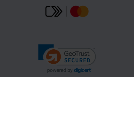
Gopass Cashback
B2B partneři
Centrum podpory