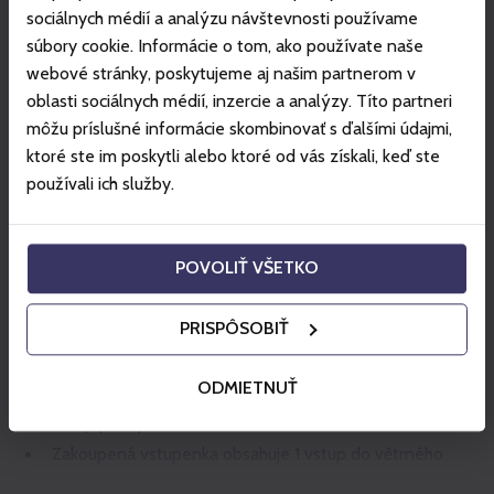
+421 903 544 331
.
sociálnych médií a analýzu návštevnosti používame
Vstupenka zahrnuje zapůjčení vybavení a instruktora.
súbory cookie. Informácie o tom, ako používate naše
webové stránky, poskytujeme aj našim partnerom v
Platí 6 měsíců od zakoupení.
oblasti sociálnych médií, inzercie a analýzy. Títo partneri
Všeobecné obchodní podmínky
môžu príslušné informácie skombinovať s ďalšími údajmi,
ktoré ste im poskytli alebo ktoré od vás získali, keď ste
Hurricane
používali ich služby.
Vstup platí pro jednu vybranou osobu.
Zakoupená vstupenka obsahuje 2 vstupy do větrného
POVOLIŤ VŠETKO
tunelu.
Balíček je nutné využít během jednoho termínu.
PRISPÔSOBIŤ
Hurricane Kids S
ODMIETNUŤ
Vstup platí pro 1 dítě do 12 let.
Zakoupená vstupenka obsahuje 1 vstup do větrného
tunelu.