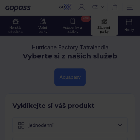
CZ
Aktuální jazyk:
GOPASS
NEW
Horská 
Vodní 
Vstupenky a 
Zábavní 
Hotely
střediska
parky
zážitky
parky
Hurricane Factory Tatralandia
Vyberte si z našich služeb
Aquapasy
Vyklikejte si váš produkt
Jednodenní