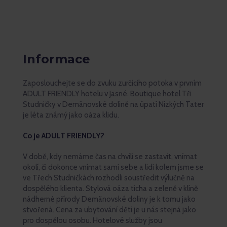
Informace
Zaposlouchejte se do zvuku zurčícího potoka v prvním
ADULT FRIENDLY hotelu v Jasné. Boutique hotel Tři
Studničky v Demänovské dolině na úpatí Nízkých Tater
je léta známý jako oáza klidu.
Co je ADULT FRIENDLY?
V době, kdy nemáme čas na chvíli se zastavit, vnímat
okolí, či dokonce vnímat sami sebe a lidi kolem jsme se
ve Třech Studničkách rozhodli soustředit výlučně na
dospělého klienta. Stylová oáza ticha a zeleně v klíně
nádherné přírody Demänovské doliny je k tomu jako
stvořená. Cena za ubytování dětí je u nás stejná jako
pro dospělou osobu. Hotelové služby jsou