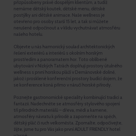
přizpůsobeny právě dospělým klientům, a tudíž
nemáme dětský koutek, dětské menu, dětské
postýlky ani dětské animace. Naše wellness je
otevřeno pro osoby starší 15 let, a tak si můžete
nerušeně odpočinout a v klidu vychutnávat atmosféru
našeho hotelu.
Objevte u nás harmonický soulad architektonických
řešení exteriérů a interiérů s okolním horským
prostředím a panoramatem hor. Toto oblíbené
ubytování v Nízkých Tatrách doplňují prostory útulného
wellness s první horskou pláží v Demänovské dolině,
jakož i prosklené konferenční prostory budící dojem, že
se konference koná přímo v náručí horské přírody.
Poznejte gastronomické speciality kombinující tradici a
fantazii. Nadechněte se atmosféry stylového spojení
tří přírodních materiálů – dřeva, mědi a kamene,
atmosféry návratu k přírodě a zapomeňte na spěch,
dětský pláč či ruch velkoměsta. Zpomalte, odpočívejte,
žijte, jsme tu pro Vás jako první ADULT FRIENDLY hotel
v Jasné.