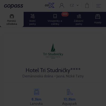
CZ
Aktuální jazyk:
GOPASS
NEW
Horská 
Vodní 
Vstupenky a 
Zábavní 
Hotely
střediska
parky
zážitky
parky
Hotel Tri Studničky****
Demänovská dolina – Jasná, Nízké Tatry
8,3km
10,8km
Lanovka
Aquapark