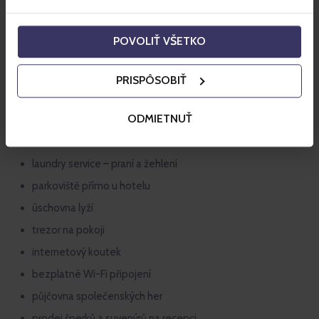
V našem hotelu můžete využít našich rozsáhlých
služeb, čímž přispíváme k naprosté spokojenosti a
pohodlí během celého Vašeho pobytu u nás. Abychom
POVOLIŤ VŠETKO
vám zabezpečili maximální spokojenost během vaší
dovolené jsme ochotni Vám vždy vyjít vstříc i nad
PRISPÔSOBIŤ
rámec našich nabízených služeb:
Výhody hotelu Tri Studničky - adult friendly, Jasná
ODMIETNUŤ
room service 7.00 – 22.00
laundry service – praní a žehlení
parkoviště přímo u hotelu
úschovna lyží
trezor na pokoji
internetový koutek
bezplatné Wi-Fi připojení
půjčovna společenských her
prodej šperků a suvenýrů na recepci