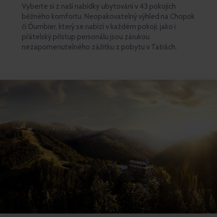
Vyberte si z naší nabídky ubytování v 43 pokojích
běžného komfortu. Neopakovatelný výhled na Chopok
či Ďumbier, který se nabízí v každém pokoji, jako i
přátelský přístup personálu jsou zárukou
nezapomenutelného zážitku z pobytu v Tatrách.