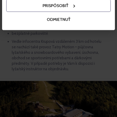
pet-friendly hotel
PRISPÔSOBIŤ
výtah
Wi-Fi ve společných prostorech zdarma
ODMIETNUŤ
turistické poradenství
bezplatné parkoviště
Vedle infocentra Krupová vzdáleném 3 km od hotelu
se nachází také provoz Tatry Motion – půjčovna
lyžařského a snowboardového vybavení, úschovna,
obchod se sportovními potřebami a dárkovými
předměty. V případě potřeby je Vám k dispozici i
lyžařský instruktor na objednávku.