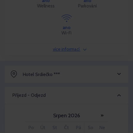
ano
ano
Wellness
Parkování
ano
Wi-Fi
více informací
Hotel Srdiečko ***
Příjezd - Odjezd
Srpen 2026
»
Dospělý 2x
Po
Út
St
Čt
Pá
So
Ne