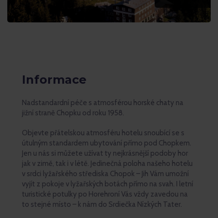
Informace
Nadstandardní péče s atmosférou horské chaty na
jižní straně Chopku od roku 1958.
Objevte přátelskou atmosféru hotelu snoubící se s
útulným standardem ubytování přímo pod Chopkem.
Jen u nás si můžete užívat ty nejkrásnější podoby hor
jak v zimě, tak i v létě. Jedinečná poloha našeho hotelu
v srdci lyžařského střediska Chopok – Jih Vám umožní
vyjít z pokoje v lyžařských botách přímo na svah. I letní
turistické potulky po Horehroní Vás vždy zavedou na
to stejné místo – k nám do Srdiečka Nízkých Tater.