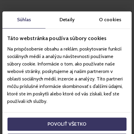
Vybavení
Súhlas
Detaily
O cookies
V našem hotelu poskytujeme širokou škálu služeb,
Táto webstránka používa súbory cookies
čímž přispíváme k úplné spokojenosti a pohodlí
během celého Vašeho pobytu u nás. Abychom Vám
Na prispôsobenie obsahu a reklám, poskytovanie funkcií
zabezpečili maximální spokojenost během Vaší
sociálnych médií a analýzu návštevnosti používame
dovolené v Tatrách, jsme ochotní Vám vždy vyjít vstříc i
súbory cookie. Informácie o tom, ako používate naše
nad rámec standardně nabízených služeb:
webové stránky, poskytujeme aj našim partnerom v
Výhody Hotelu Srdiečko ***
oblasti sociálnych médií, inzercie a analýzy. Títo partneri
môžu príslušné informácie skombinovať s ďalšími údajmi,
úschovna lyží
ktoré ste im poskytli alebo ktoré od vás získali, keď ste
prodej upomínkových předmětů a drobného zboží
používali ich služby.
dětský koutek a dětské hřiště před hotelem
wellness
POVOLIŤ VŠETKO
biliard, stolní fotbal a půjčovna společenských her