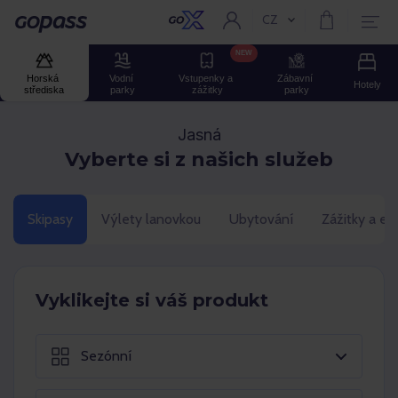
CZ
Aktuální jazyk:
GOPASS
NEW
Horská 
Vodní 
Vstupenky a 
Zábavní 
Hotely
střediska
parky
zážitky
parky
Jasná
Vyberte si z našich služeb
Skipasy
Výlety lanovkou
Ubytování
Zážitky a ev
Vyklikejte si váš produkt
Sezónní