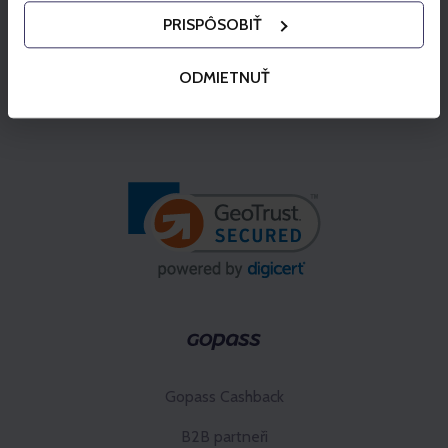
PRISPÔSOBIŤ
ODMIETNUŤ
Gopass Cashback
B2B partneři