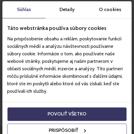
položené restaurace Rotunda s 360° stupňovým
Súhlas
Detaily
O cookies
výhledem.
Udělejte si přestávku a před nástupem na lanovku
Táto webstránka používa súbory cookies
Funitel se zastavte ve Funibaru, v lokalitě
Priehyba. Kromě občerstvení vás čekají výhledy
Na prispôsobenie obsahu a reklám, poskytovanie funkcií
do okolí a ovečka Valaška.
sociálnych médií a analýzu návštevnosti používame
súbory cookie. Informácie o tom, ako používate naše
webové stránky, poskytujeme aj našim partnerom v
oblasti sociálnych médií, inzercie a analýzy. Títo partneri
Více o středisku
môžu príslušné informácie skombinovať s ďalšími údajmi,
ktoré ste im poskytli alebo ktoré od vás získali, keď ste
používali ich služby.
Skvělé ceny hotelů s
Gopassem.
POVOLIŤ VŠETKO
PRISPÔSOBIŤ