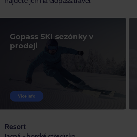
najdete jen na Gopass.travel
Gopass SKI sezónky v
prodeji
Více info
Resort
Jasná - horské středisko