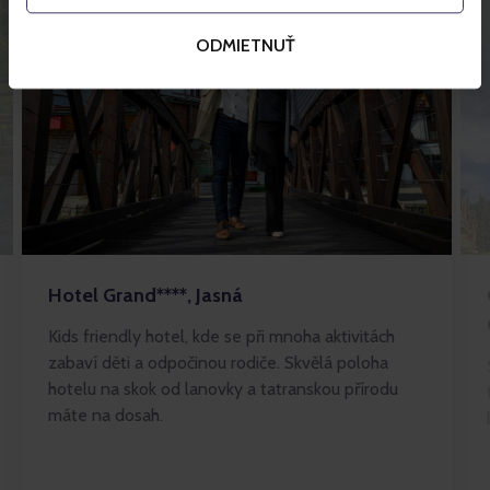
ODMIETNUŤ
Hotel Grand****, Jasná
Kids friendly hotel, kde se při mnoha aktivitách
zabaví děti a odpočinou rodiče. Skvělá poloha
hotelu na skok od lanovky a tatranskou přírodu
máte na dosah.