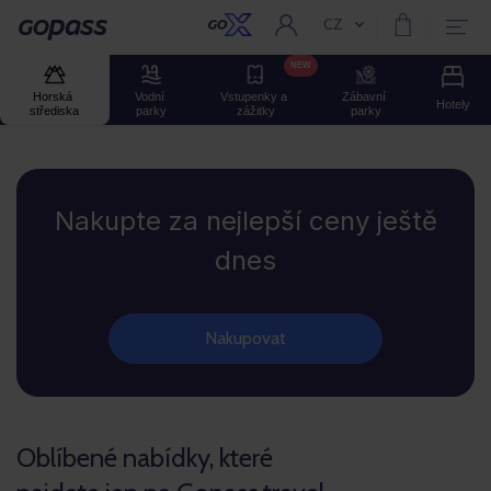
CZ
Aktuální jazyk:
GOPASS
NEW
Horská 
Vodní 
Vstupenky a 
Zábavní 
Hotely
střediska
parky
zážitky
parky
GOPASS
Nakupte za nejlepší ceny ještě
dnes
Nakupovat
Oblíbené nabídky, které