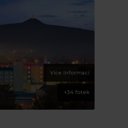
Více Informací
+
34
fotek