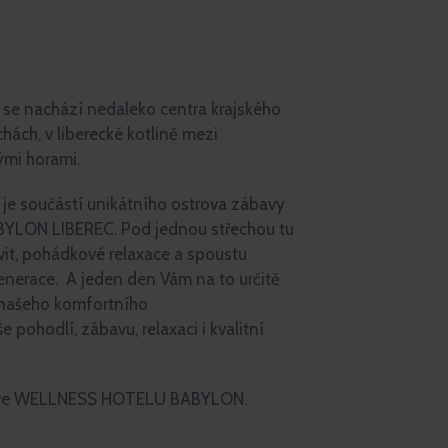
 nachází nedaleko centra krajského
hách, v liberecké kotlině mezi
ými horami.
součástí unikátního ostrova zábavy
BYLON LIBEREC. Pod jednou střechou tu
vit, pohádkové relaxace a spoustu
generace. A jeden den Vám na to určitě
e našeho komfortního
 pohodlí, zábavu, relaxaci i kvalitní
yt ve WELLNESS HOTELU BABYLON.