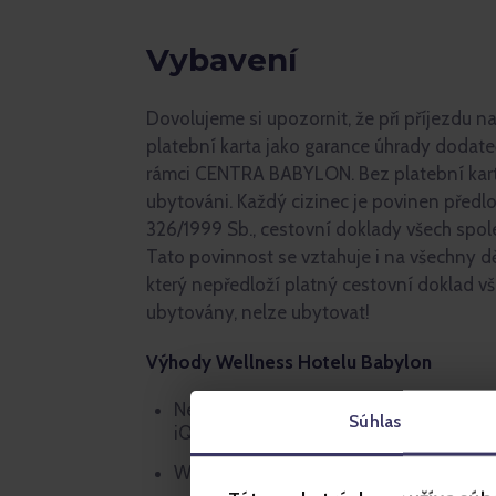
Vybavení
Dovolujeme si upozornit, že při příjezdu 
platební karta jako garance úhrady dodat
rámci CENTRA BABYLON. Bez platební kar
ubytováni. Každý cizinec je povinen předlo
326/1999 Sb., cestovní doklady všech spo
Tato povinnost se vztahuje i na všechny dě
který nepředloží platný cestovní doklad vš
ubytovány, nelze ubytovat!
Výhody Wellness Hotelu Babylon
Nekonečné možnosti zábavy - Aquapark
Súhlas
iQPARK, Bowling, Laser Game, 4D KINO
Wellness centrum na ploše větší než 1