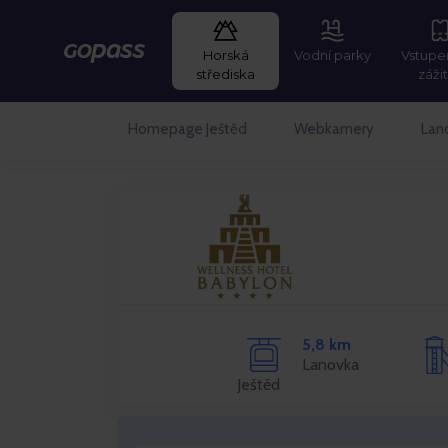
Horská
Vodní parky
Vstupe
GOPASS
střediska
záži
Homepage Ještěd
Webkamery
Lan
5,8 km
Lanovka
Ještěd