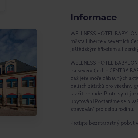
Informace
WELLNESS HOTEL BABYLON se
města Liberce v severních Čec
Ještědským hřbetem a Jizersk
WELLNESS HOTEL BABYLON je 
na severu Čech - CENTRA BA
zažijete moře zábavných akti
dalších zážitků pro všechny 
stačit nebude. Proto využijt
ubytování.Postaráme se o vaše
stravování pro celou rodinu.
Prožijte bezstarostný pob