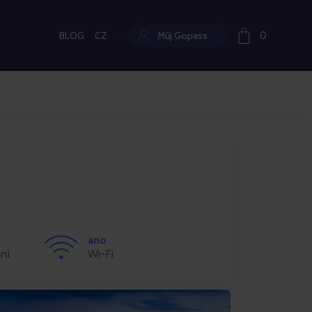
BLOG
CZ
Můj Gopass
0
Aktuální jazyk:
ano
ní
Wi-Fi