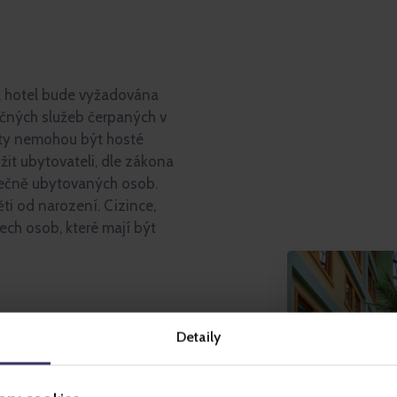
na hotel bude vyžadována
ečných služeb čerpaných v
ty nemohou být hosté
žit ubytovateli, dle zákona
lečně ubytovaných osob.
ti od narození. Cizince,
ech osob, které mají být
, Funpark, Lunapark,
Detaily
 a mnoho dalšího
 000 m2