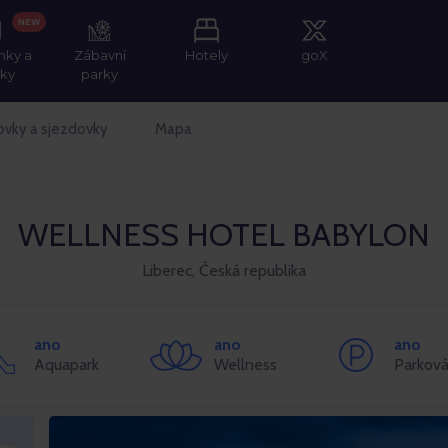
NEW
nky a
Zábavní
Hotely
goX
tky
parky
ovky a sjezdovky
Mapa
WELLNESS HOTEL BABYLON
Liberec, Česká republika
ano
ano
ano
Aquapark
Wellness
Parková