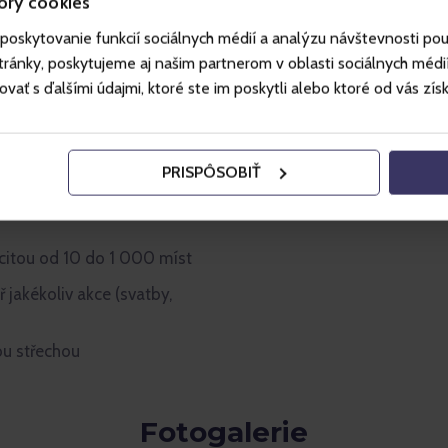
ory cookies
poskytovanie funkcií sociálnych médií a analýzu návštevnosti po
ánky, poskytujeme aj našim partnerom v oblasti sociálnych médií, 
 věkové kategorie
ť s ďalšími údajmi, ktoré ste im poskytli alebo ktoré od vás získal
rostředí restaurace Atrium a
PRISPÔSOBIŤ
torické centrum Liberce, ZOO
teré jsou zdarma v rámci
citou od 10 do 1 000 míst
 jakékoliv akce (svatby,
ou střechou
Fotogalerie