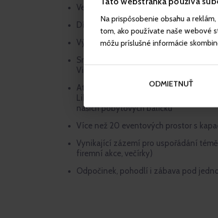
Táto webstránka používa súb
Velké spektrum Baby Friendly služeb
Na prispôsobenie obsahu a reklám, 
Dítě mladší 3 let má ubytování zdarma
tom, ako používate naše webové str
Výhodné pobytové balíčky pro všechny
môžu príslušné informácie skombinova
Snídaně, obědy i večeře v originálním p
Vitalis
ODMIETNUŤ
Atraktivity v okolí hotelu - Ještěd, his
Liberec, Oblastní galerie Liberec,... něk
našich pobytových balíčků
Více než 20 eventových prostor s kapa
Vynikající zázemí pro uspořádání téměř
firemní akce, večírky)
Odpočinek, pohodlí i zábava pod jedn