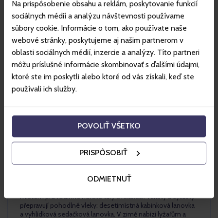
Na prispôsobenie obsahu a reklám, poskytovanie funkcií
sociálnych médií a analýzu návštevnosti používame
súbory cookie. Informácie o tom, ako používate naše
webové stránky, poskytujeme aj našim partnerom v
oblasti sociálnych médií, inzercie a analýzy. Títo partneri
môžu príslušné informácie skombinovať s ďalšími údajmi,
ktoré ste im poskytli alebo ktoré od vás získali, keď ste
používali ich služby.
Szczyrk
POVOLIŤ VŠETKO
PRISPÔSOBIŤ
Horské středisko Szczyrk je jedním z největších lyžařských a
ODMIETNUŤ
cyklistických středisek v Polsku. V létě středisko nabízí
Szczyrk Bike Park by Trek s enduro stezkami a je ideálním
místem pro rodinné horské túry a relaxaci. Turisty a cyklisty
přepravují pohodlné vleky: desetimístná kabinková lanovka
a vyhlídková sedačková lanovka. V zimě nabízí lyžařům a