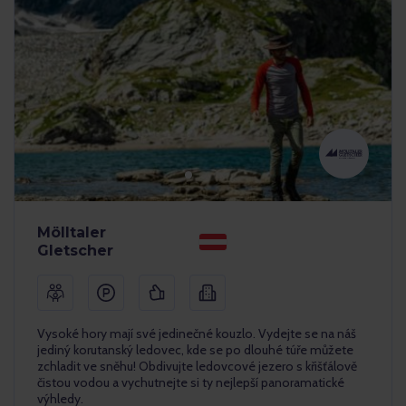
Mölltaler
Gletscher
Vysoké hory mají své jedinečné kouzlo. Vydejte se na náš
jediný korutanský ledovec, kde se po dlouhé túře můžete
zchladit ve sněhu! Obdivujte ledovcové jezero s křišťálově
čistou vodou a vychutnejte si ty nejlepší panoramatické
výhledy.