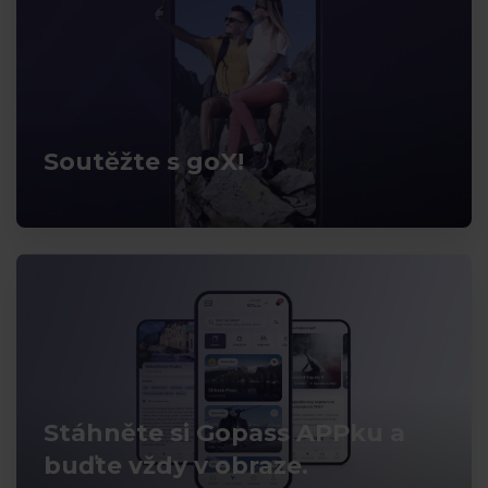
Soutěžte s goX!
Stáhněte si Gopass APPku a
buďte vždy v obraze.