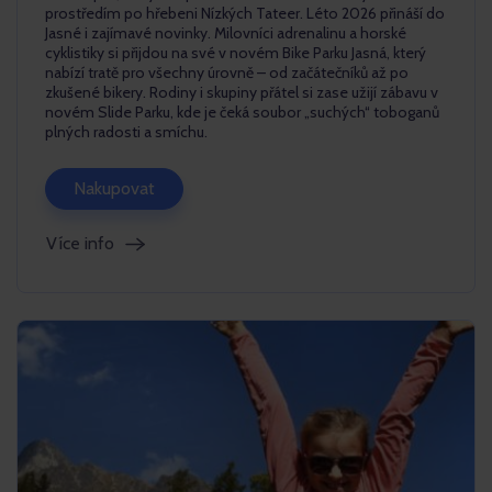
prostředím po hřebeni Nízkých Tateer. Léto 2026 přináší do
Jasné i zajímavé novinky. Milovníci adrenalinu a horské
cyklistiky si přijdou na své v novém Bike Parku Jasná, který
nabízí tratě pro všechny úrovně – od začátečníků až po
zkušené bikery. Rodiny i skupiny přátel si zase užijí zábavu v
novém Slide Parku, kde je čeká soubor „suchých“ toboganů
plných radosti a smíchu.
Nakupovat
Více info