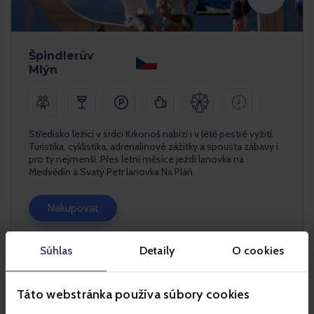
Špindlerův
Mlýn
Středisko ležící v srdci Krkonoš nabízí i v létě pestré vyžití.
Turistika, cyklistika, adrenalinové zážitky a spousta zábavy i
pro ty nejmenší. Přes letní měsíce jezdí lanovka na
Medvědín a Svatý Petr lanovka Na Pláň.
Nakupovat
Více info
Súhlas
Detaily
O cookies
Táto webstránka používa súbory cookies