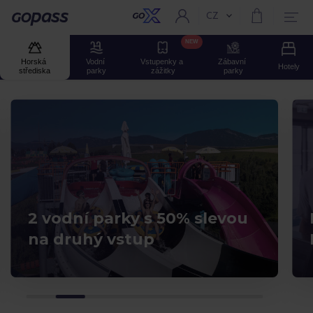
CZ
Aktuální jazyk:
GOPASS
NEW
Horská 
Vodní 
Vstupenky a 
Zábavní 
Hotely
střediska
parky
zážitky
parky
2 vodní parky s 50% slevou
na druhý vstup