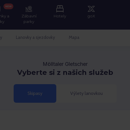
NEW
nky a
Zábavní
Hotely
goX
tky
parky
y
Lanovky a sjezdovky
Mapa
Mölltaler Gletscher
Vyberte si z našich služeb
Skipasy
Výlety lanovkou