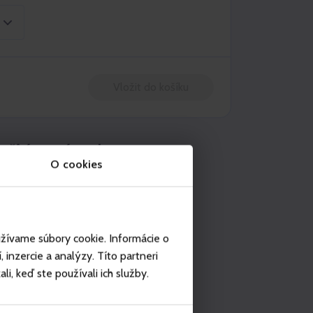
Vložit do košíku
užití na místech
O cookies
Mölltaler Gletscher
Ankogel Mallnitz
užívame súbory cookie. Informácie o
inzercie a analýzy. Títo partneri
i, keď ste používali ich služby.