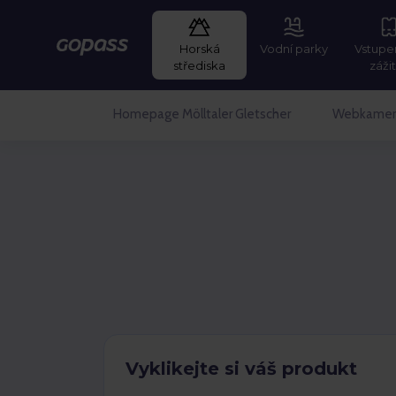
Horská
Vodní parky
Vstupe
GOPASS
střediska
záži
Homepage Mölltaler Gletscher
Webkamer
Vyklikejte si váš produkt