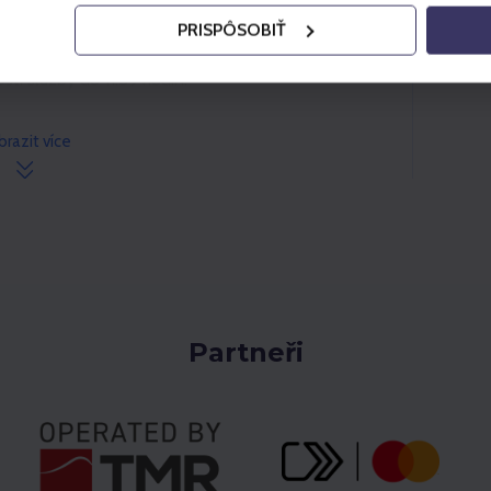
: 1 EUR, pokud je storno realizováno den předem
PRISPÔSOBIŤ
 nebo 5 EUR, pokud je storno nevyužitého
sti služby do 11:59 hodin.
razit více
Partneři