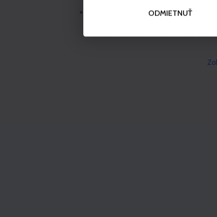
Za storno skipasů se účtuje poplatek
ODMIETNUŤ
(den před začátkem platnosti služby)
skipasu realizováno v první den platno
Všeobecné obchodní podmínky
Zob