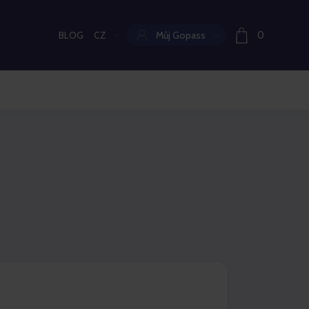
BLOG
CZ
Můj Gopass
0
Aktuální jazyk: