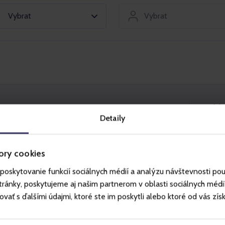
Vybrat
Vybrat
Vy
Detaily
h střediscích Mölltaler Gletscher a Ankogel
ory cookies
 během provozní doby lanových drah a je
poskytovanie funkcií sociálnych médií a analýzu návštevnosti po
ánky, poskytujeme aj našim partnerom v oblasti sociálnych médií, 
ť s ďalšími údajmi, ktoré ste im poskytli alebo ktoré od vás získal
 do hor.
h podmínkách a provozu střediska najdete