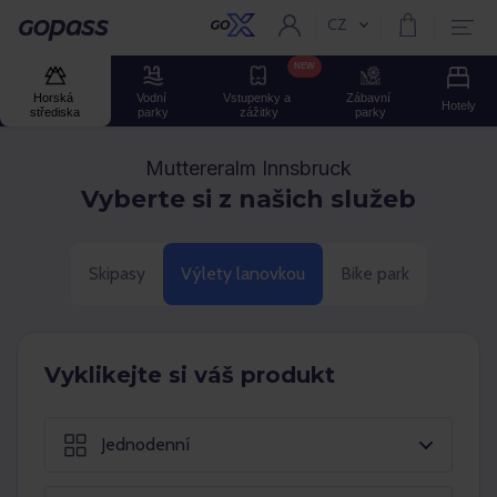
CZ
Aktuální jazyk:
GOPASS
NEW
Horská 
Vodní 
Vstupenky a 
Zábavní 
Hotely
střediska
parky
zážitky
parky
Muttereralm Innsbruck
Vyberte si z našich služeb
Skipasy
Výlety lanovkou
Bike park
Vyklikejte si váš produkt
Jednodenní