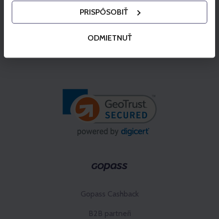
PRISPÔSOBIŤ
ODMIETNUŤ
Gopass Cashback
B2B partneři