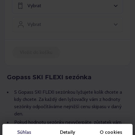
Vybrat
Vybrat
Vložit do košíku
Gopass SKI FLEXI sezónka
S
Gopass SKI FLEXI sezónkou
lyžujete kolik chcete a
kdy chcete. Za každý den lyžovačky vám z hodnoty
sezónky odpočítáváme nejnižší cenu skipasu v daný
den.
Pokud hodnotu sezónky nevyčerpáte,
zůstatek vám
vrátíme do goX cashbacku
. Pokud hodnotu sezónky
Súhlas
Detaily
O cookies