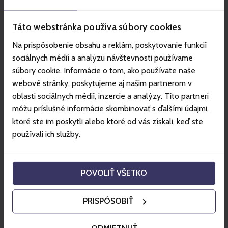
prolyžujete, lyžujete dál až do konce sezóny zdarma a
se všemi benefity.
Táto webstránka používa súbory cookies
Gopass SKI FLEXI sezónka
platí po celou zimní sezonu
Na prispôsobenie obsahu a reklám, poskytovanie funkcií
2024/2025
v závislosti na provozní době jednotlivých
sociálnych médií a analýzu návštevnosti používame
středisek. Začátek a konec sezony v daných střediscích
súbory cookie. Informácie o tom, ako používate naše
je ovlivněn povětrnostními a sněhovými podmínkami.
webové stránky, poskytujeme aj našim partnerom v
Gopass SKI FLEXI sezónka
platí ve střediscích
Jasná
oblasti sociálnych médií, inzercie a analýzy. Títo partneri
(SK), Tatranská Lomnica (SK), Štrbské pleso (SK), Starý
môžu príslušné informácie skombinovať s ďalšími údajmi,
Smokovec (SK), Szczyrk - SMR/COS (PL), Špindlerův
ktoré ste im poskytli alebo ktoré od vás získali, keď ste
Mlýn (CZ) a Jěštěd (CZ), Mölltaler Gletscher (AT),
používali ich služby.
Ankogel (AT) a Muttereralm (AT).
Gopass SKI FLEXI sezónka platí pro večerní lyžování v
ceně denního skipasu ve střediscích Jasná, Špindlerův
POVOLIŤ VŠETKO
Mlýn, Ještěd a Szczyrk (SMR).
Gopass SKI FLEXI sezónka
neplatí na letní provo
z v
PRISPÔSOBIŤ
horských střediscích.
Gopass SKI FLEXI sezónka
neplatí na vstup do vodních