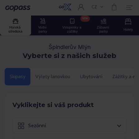
CZ
Aktuální jazyk:
GOPASS
NEW
Horská 
Vodní 
Vstupenky a 
Zábavní 
Hotely
střediska
parky
zážitky
parky
Špindlerův Mlýn
Vyberte si z našich služeb
Skipasy
Výlety lanovkou
Ubytování
Zážitky a ev
Vyklikejte si váš produkt
Sezónní