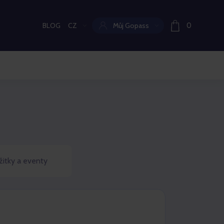
BLOG
CZ
Můj Gopass
0
Aktuální jazyk:
žitky a eventy