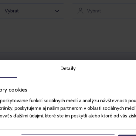
Vybrat
Vybrat
t
Vy
Detaily
dvě části:
ory cookies
 (první (1) vlna prodeje) a v období od
na prodeje), je zákazník povinen uhradit 1. část
poskytovanie funkcií sociálnych médií a analýzu návštevnosti po
eníku).
ánky, poskytujeme aj našim partnerom v oblasti sociálnych médií, 
ceny (druhou část ceny) Gopass SKI nejpozději
ť s ďalšími údajmi, ktoré ste im poskytli alebo ktoré od vás získal
platek na druhou část ceny se nachází v sekci