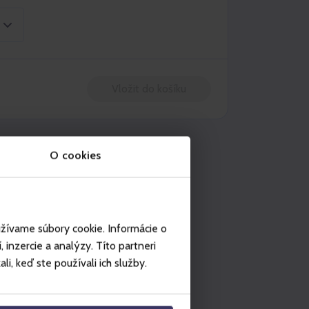
Vložit do košíku
užití na místech
O cookies
Jasná
Tatranská Lomnica - Vysoké Tatry
Štrbské Pleso - Vysoké Tatry
užívame súbory cookie. Informácie o
Starý Smokovec - Vysoké Tatry
inzercie a analýzy. Títo partneri
Szczyrk
i, keď ste používali ich služby.
Ještěd
Špindlerův Mlýn