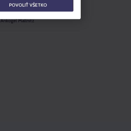
Mölltaler Gletscher
POVOLIŤ VŠETKO
Muttereralm Innsbruck
Ankogel Mallnitz