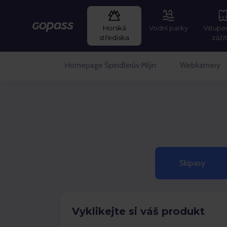
Horská
Vodní parky
Vstupe
GOPASS
střediska
záži
Homepage Špindlerův Mlýn
Webkamery
Skipasy
Vyklikejte si váš produkt