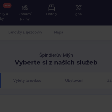
NEW
nky a
Zábavní
Hotely
goX
tky
parky
Lanovky a sjezdovky
Mapa
Špindlerův Mlýn
Vyberte si z našich služeb
Výlety lanovkou
Ubytování
Zá