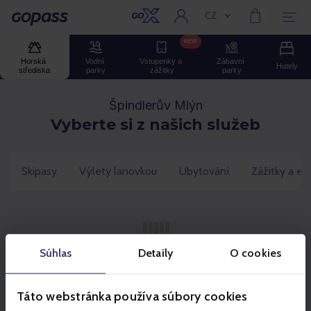
CZ
Aktuální jazyk:
GOPASS
NEW
Horská 
Vodní 
Vstupenky a 
Zábavní 
Hotely
střediska
parky
zážitky
parky
Špindlerův Mlýn
Vyberte si z našich služeb
Skipasy
Výlety lanovkou
Ubytování
Zážitky a ev
Súhlas
Detaily
O cookies
Táto webstránka používa súbory cookies
Partneři