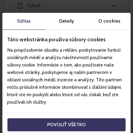
Vybrat
Súhlas
Detaily
O cookies
Vybrat
Táto webstránka používa súbory cookies
Na prispôsobenie obsahu a reklám, poskytovanie funkcií
Vložit do košíku
sociálnych médií a analýzu návštevnosti používame
súbory cookie. Informácie o tom, ako používate naše
webové stránky, poskytujeme aj našim partnerom v
oblasti sociálnych médií, inzercie a analýzy. Títo partneri
môžu príslušné informácie skombinovať s ďalšími údajmi,
Partneři
ktoré ste im poskytli alebo ktoré od vás získali, keď ste
používali ich služby.
POVOLIŤ VŠETKO