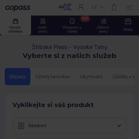
CZ
Aktuální jazyk:
GOPASS
NEW
Horská 
Vodní 
Vstupenky a 
Zábavní 
Hotely
střediska
parky
zážitky
parky
Štrbské Pleso - Vysoké Tatry
Vyberte si z našich služeb
Skipasy
Výlety lanovkou
Ubytování
Zážitky a ev
Vyklikejte si váš produkt
Sezónní