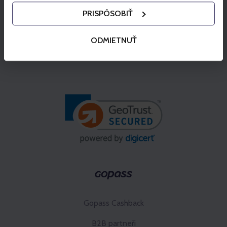
PRISPÔSOBIŤ
ODMIETNUŤ
Gopass Cashback
B2B partneři