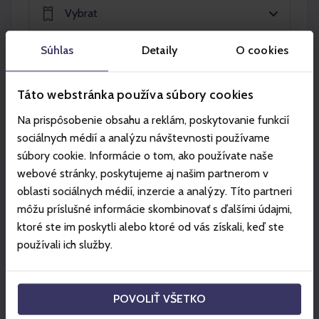
Vybrat
Súhlas
Detaily
O cookies
Vybrat
Táto webstránka používa súbory cookies
Na prispôsobenie obsahu a reklám, poskytovanie funkcií
Vložit do košíku
sociálnych médií a analýzu návštevnosti používame
súbory cookie. Informácie o tom, ako používate naše
webové stránky, poskytujeme aj našim partnerom v
oblasti sociálnych médií, inzercie a analýzy. Títo partneri
môžu príslušné informácie skombinovať s ďalšími údajmi,
Partneři
ktoré ste im poskytli alebo ktoré od vás získali, keď ste
používali ich služby.
POVOLIŤ VŠETKO