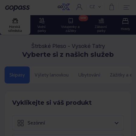
CZ
Aktuální jazyk:
GOPASS
NEW
Horská 
Vodní 
Vstupenky a 
Zábavní 
Hotely
střediska
parky
zážitky
parky
Štrbské Pleso - Vysoké Tatry
Vyberte si z našich služeb
Skipasy
Výlety lanovkou
Ubytování
Zážitky a ev
Vyklikejte si váš produkt
Sezónní