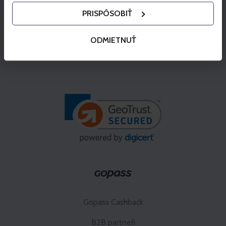
PRISPÔSOBIŤ
ODMIETNUŤ
Gopass Cashback
B2B partneři