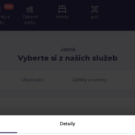
NEW
nky a
Zábavní
Hotely
goX
tky
parky
Jasná
Vyberte si z našich služeb
Ubytování
Zážitky a eventy
Detaily
Vybrat
Vybrat