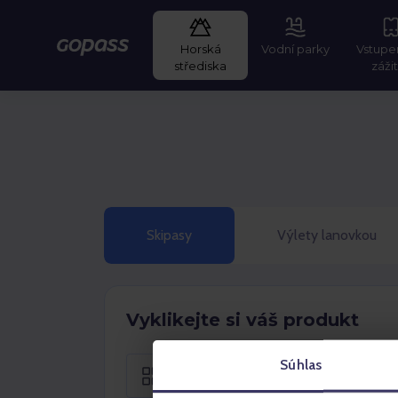
Horská
Vodní parky
Vstupe
GOPASS
střediska
záži
Skipasy
Výlety lanovkou
Vyklikejte si váš produkt
Súhlas
Sezónní