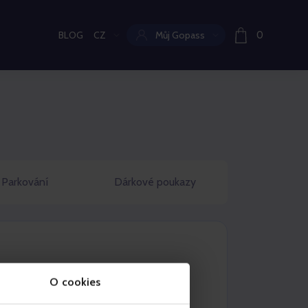
BLOG
CZ
Můj Gopass
0
Aktuální jazyk:
Parkování
Dárkové poukazy
O cookies