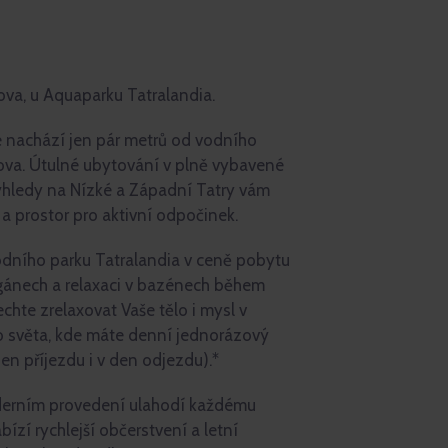
tova, u Aquaparku Tatralandia.
se nachází jen pár metrů od vodního
tova. Útulné ubytování v plně vybavené
výhledy na Nízké a Západní Tatry vám
 prostor pro aktivní odpočinek.
ního parku Tatralandia v ceně pobytu
ogánech a relaxaci v bazénech během
hte zrelaxovat Vaše tělo i mysl v
 světa, kde máte denní jednorázový
en příjezdu i v den odjezdu).*
derním provedení ulahodí každému
ízí rychlejší občerstvení a letní