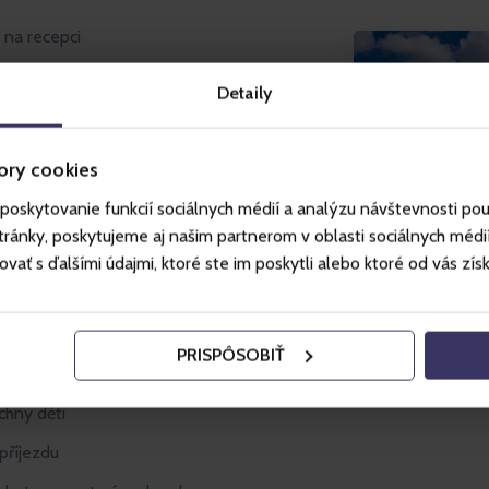
 na recepci
Detaily
ch věkových kategorií mohou užít
ory cookies
poskytovanie funkcií sociálnych médií a analýzu návštevnosti po
ánky, poskytujeme aj našim partnerom v oblasti sociálnych médií, 
ť s ďalšími údajmi, ktoré ste im poskytli alebo ktoré od vás získal
ší
PRISPÔSOBIŤ
chny děti
příjezdu