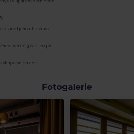
 pobytu v apartmánech nebo
S:
n. před jeho oficiálním
hem večeří (platí jen při
 shopu při recepci
Fotogalerie