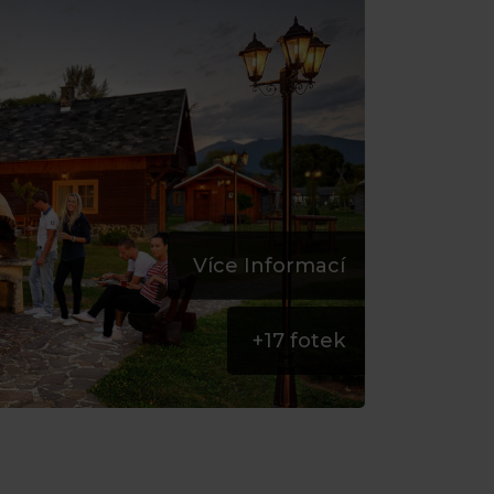
Více Informací
+
17
fotek