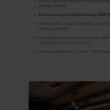
dětský župan na recepci na vyžádání při
chatkách Deluxe
K tomu navíc pro hotelové hosty GRÁTI
během pobytu vstup do vodního parku 15 mi
ranním otevřením
samoobslužný zmrzlinový bufet pro děti bě
zakoupení pobytu s polopenzí)
výměna „plážových“ ručníků v Tatry Motion