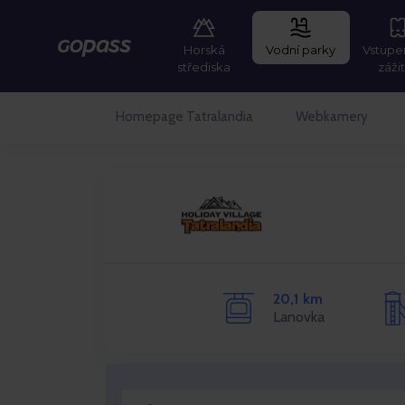
Horská
Vodní parky
Vstupe
GOPASS
střediska
záži
Homepage Tatralandia
Webkamery
20,1 km
Lanovka