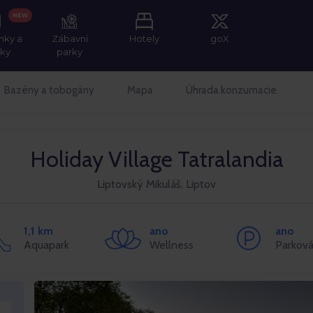
NEW
nky a
Zábavní
Hotely
goX
tky
parky
Bazény a tobogány
Mapa
Úhrada konzumacie
Holiday Village Tatralandia
Liptovský Mikuláš, Liptov
1,1 km
ano
ano
Aquapark
Wellness
Parková