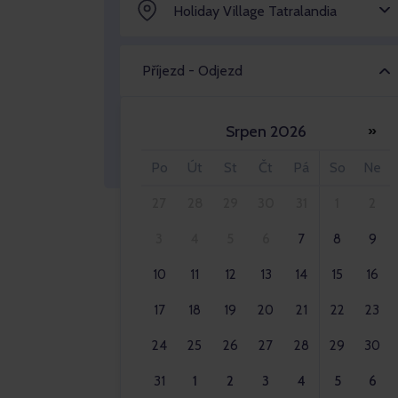
Holiday Village Tatralandia
Příjezd - Odjezd
Srpen 2026
»
Dospělý 2x
Po
Út
St
Čt
Pá
So
Ne
27
28
29
30
31
1
2
3
4
5
6
7
8
9
10
11
12
13
14
15
16
17
18
19
20
21
22
23
24
25
26
27
28
29
30
31
1
2
3
4
5
6