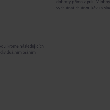
dobroty přímo z grilu. V lobb
vychutnat chutnou kávu a sla
u, kromě následujících
individuálním přáním.