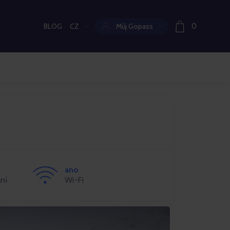
BLOG
CZ
Můj Gopass
0
Aktuální jazyk:
ano
ní
Wi-Fi