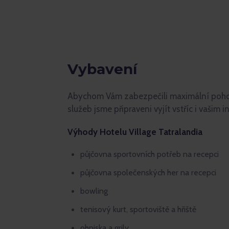
Vybavení
Abychom Vám zabezpečili maximální pohod
služeb jsme připraveni vyjít vstříc i vašim 
Výhody Hotelu Village Tatralandia
půjčovna sportovních potřeb na recepci
půjčovna společenských her na recepci
bowling
tenisový kurt, sportoviště a hřiště
ohniska a grily