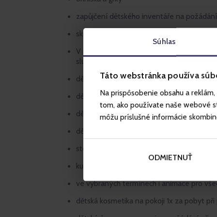
zapůjčení dětského inventáře na požádání
skibus během zimní sezóny
Súhlas
V rámci kids friendly konceptu si děti vše
služby:
Táto webstránka používa súb
dětský koutek s hračkami Montessori
Na prispôsobenie obsahu a reklám, 
dětská hřiště a sportoviště
tom, ako používate naše webové str
dětské TV s pohádkami
môžu príslušné informácie skombinova
dětské kino
stolní hry pro všechny děti, i pro ty nejmen
ODMIETNUŤ
kulečník, dětský stolní fotbal a air hockey
ve vybraných termínech i animace pro vše
dětská kosmetika na pokoji 1x za pobyt při 