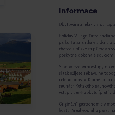
Informace
Ubytování a relax v srdci Lip
Holiday Village Tatralandia 
parku Tatralandia v srdci Lip
chatce s blízkostí přírody s 
poskytne dokonalé soukromí a
S neomezenými vstupy do vod
si tak užijete zábavu na tob
celého pobytu. Kromě toho nec
saunách Keltského saunového
vstup v ceně pobytu (platí v d
Originální gastronomie v mo
hostu. Areál vodního parku nab