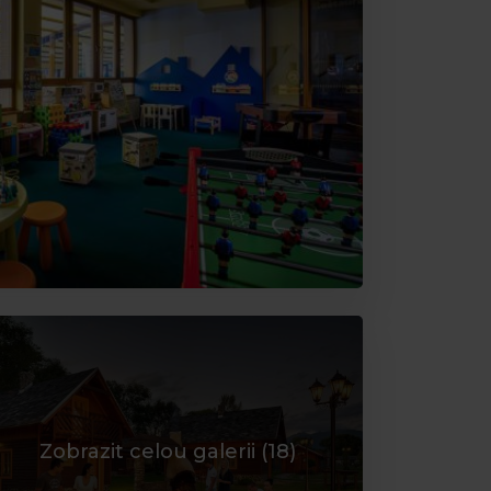
Zobrazit celou galerii (
18
)