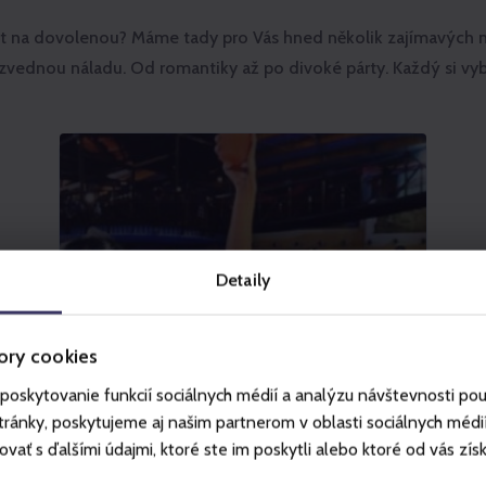
ít na dovolenou? Máme tady pro Vás hned několik zajímavých n
vednou náladu. Od romantiky až po divoké párty. Každý si vyb
Detaily
ory cookies
poskytovanie funkcií sociálnych médií a analýzu návštevnosti po
ánky, poskytujeme aj našim partnerom v oblasti sociálnych médií, 
ť s ďalšími údajmi, ktoré ste im poskytli alebo ktoré od vás získal