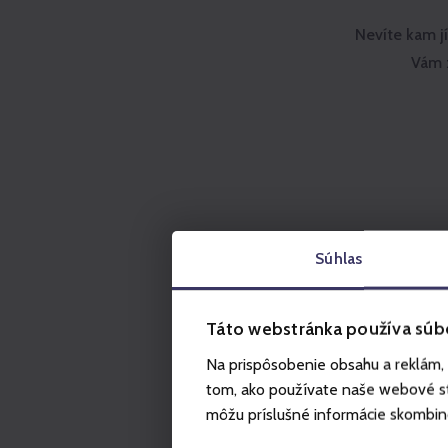
Nevíte kam j
Vám z
Súhlas
Táto webstránka používa súb
Na prispôsobenie obsahu a reklám, 
tom, ako používate naše webové str
môžu príslušné informácie skombinova