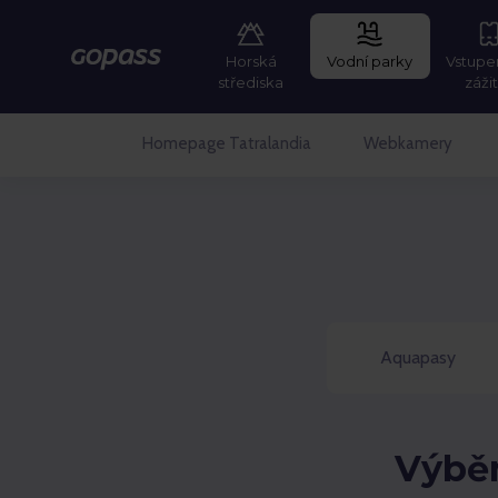
Horská
Vodní parky
Vstupe
GOPASS
střediska
záži
Homepage Tatralandia
Webkamery
Aquapasy
Výběr