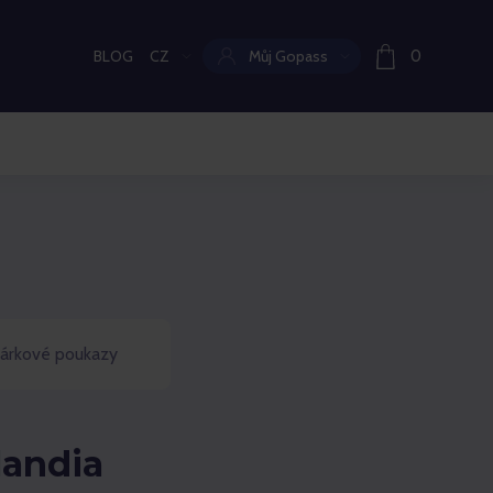
BLOG
CZ
Můj Gopass
0
Aktuální jazyk:
árkové poukazy
landia