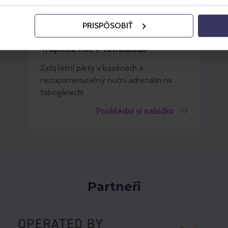
PRISPÔSOBIŤ
VODNÝ PARK TATRALANDIA
Tropická noc v Tatralandii
Zažij letní párty v bazénech a
nezapomenutelný noční adrenalin na
tobogánech!
Prohlédni si nabídku
Partneři