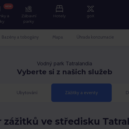
NEW
nky a
Zábavní
Hotely
goX
tky
parky
Bazény a tobogány
Mapa
Úhrada konzumacie
Vodný park Tatralandia
Vyberte si z našich služeb
Ubytování
Zážitky a eventy
D
 zážitků ve středisku Tatra