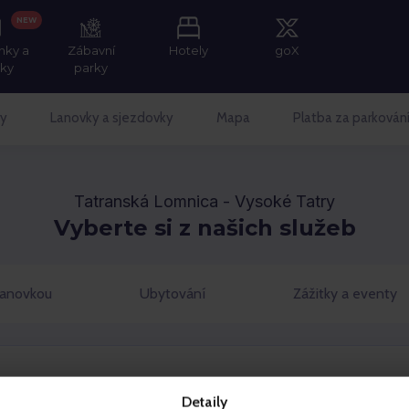
NEW
nky a
Zábavní
Hotely
goX
tky
parky
y
Lanovky a sjezdovky
Mapa
Platba za parkován
Tatranská Lomnica - Vysoké Tatry
Vyberte si z našich služeb
lanovkou
Ubytování
Zážitky a eventy
Detaily