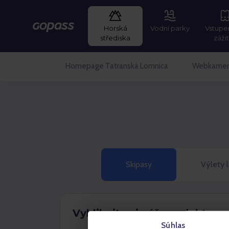
Horská
Vodní parky
Vstupe
GOPASS
střediska
záži
Homepage Tatranská Lomnica
Webkamer
Skipasy
Výlety 
Vyklikejte si váš produkt
Súhlas