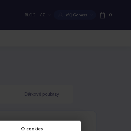
BLOG
CZ
Můj Gopass
0
Aktuální jazyk:
í
Dárkové poukazy
O cookies