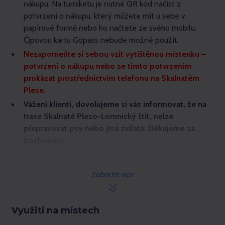
nákupu. Na turniketu je nutné QR kód načíst z
potvrzení o nákupu, který můžete mít u sebe v
papírové formě nebo ho načtete ze svého mobilu.
Čipovou kartu Gopass nebude možné použít.
Nezapomeňte si sebou vzít vytištěnou místenku –
potvrzení o nákupu nebo se tímto potvrzením
prokázat prostřednictvím telefonu na Skalnatém
Plese.
Vážení klienti, dovolujeme si vás informovat, že na
trase Skalnaté Pleso-Lomnický štít, nelze
přepravovat psy nebo jiná zvířata. Děkujeme za
pochopení.
Změna cen vyhrazena.
Zobrazit více
Využití na místech