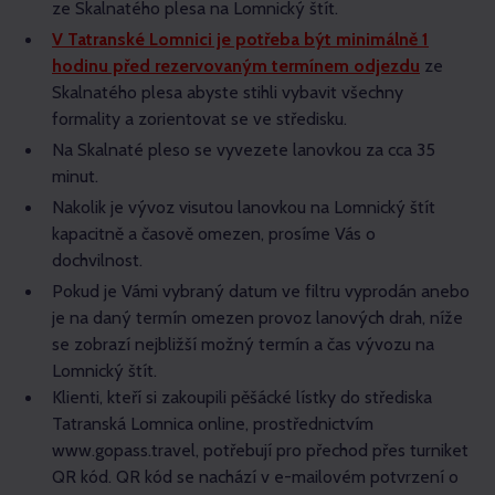
ze Skalnatého plesa na Lomnický štít.
V Tatranské Lomnici je potřeba být minimálně 1
hodinu před rezervovaným termínem odjezdu
ze
Skalnatého plesa abyste stihli vybavit všechny
formality a zorientovat se ve středisku.
Na Skalnaté pleso se vyvezete lanovkou za cca 35
minut.
Nakolik je vývoz visutou lanovkou na Lomnický štít
kapacitně a časově omezen, prosíme Vás o
dochvilnost.
Pokud je Vámi vybraný datum ve filtru vyprodán anebo
je na daný termín omezen provoz lanových drah, níže
se zobrazí nejbližší možný termín a čas vývozu na
Lomnický štít.
Klienti, kteří si zakoupili pěšácké lístky do střediska
Tatranská Lomnica online, prostřednictvím
www.gopass.travel, potřebují pro přechod přes turniket
QR kód. QR kód se nachází v e-mailovém potvrzení o