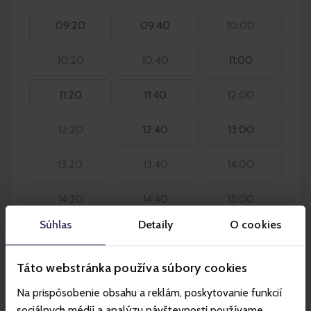
09:20
09:40
10:00
10:20
10:40
11:00
11:20
11:40
12:00
12:20
12:40
13:00
13:20
13:40
14:00
14:20
14:40
15:00
Súhlas
Detaily
O cookies
15:20
15:40
16:00
Táto webstránka používa súbory cookies
16:20
16:40
17:00
Na prispôsobenie obsahu a reklám, poskytovanie funkcií
17:20
17:40
18:00
sociálnych médií a analýzu návštevnosti používame