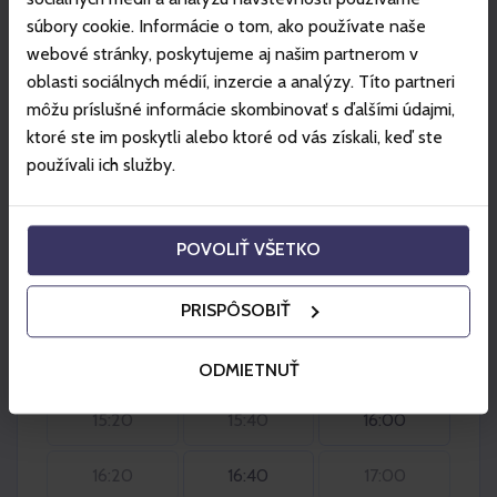
súbory cookie. Informácie o tom, ako používate naše
Sobota 08.08.2026
webové stránky, poskytujeme aj našim partnerom v
oblasti sociálnych médií, inzercie a analýzy. Títo partneri
09:20
09:40
10:00
môžu príslušné informácie skombinovať s ďalšími údajmi,
ktoré ste im poskytli alebo ktoré od vás získali, keď ste
10:20
10:40
11:00
používali ich služby.
11:20
11:40
12:00
POVOLIŤ VŠETKO
12:20
12:40
13:00
13:20
13:40
14:00
PRISPÔSOBIŤ
14:20
14:40
15:00
ODMIETNUŤ
15:20
15:40
16:00
16:20
16:40
17:00