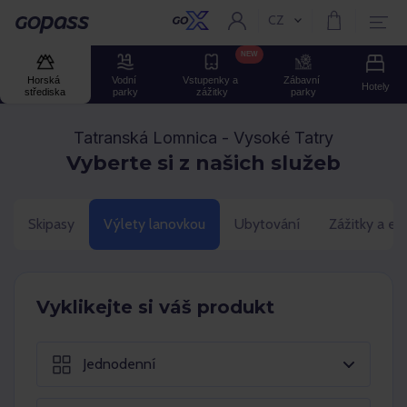
CZ
Aktuální jazyk:
GOPASS
NEW
Horská 
Vodní 
Vstupenky a 
Zábavní 
Hotely
střediska
parky
zážitky
parky
Tatranská Lomnica - Vysoké Tatry
Vyberte si z našich služeb
Skipasy
Výlety lanovkou
Ubytování
Zážitky a ev
Vyklikejte si váš produkt
Jednodenní