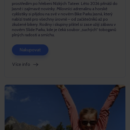
prostředím po hřebeni Nízkých Tateer. Léto 2026 přináší do
Jasné i zajímavé novinky. Milovníci adrenalinu a horské
cyklistiky si přijdou na své v novém Bike Parku Jasná, který
nabízí tratě pro všechny úrovně – od začátečníků až po
zkušené bikery. Rodiny i skupiny přátel si zase užijí zábavu v
novém Slide Parku, kde je čeká soubor „suchých“ toboganů
plných radosti a smíchu.
Nakupovat
Více info