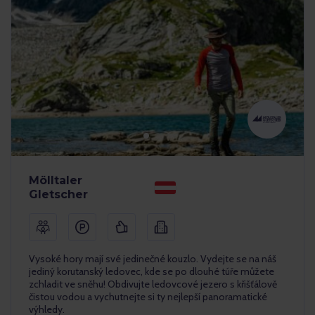
Mölltaler
Gletscher
Vysoké hory mají své jedinečné kouzlo. Vydejte se na náš
jediný korutanský ledovec, kde se po dlouhé túře můžete
zchladit ve sněhu! Obdivujte ledovcové jezero s křišťálově
čistou vodou a vychutnejte si ty nejlepší panoramatické
výhledy.