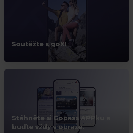
Soutěžte s goX!
Stáhněte si Gopass APPku a
buďte vždy v obraze.