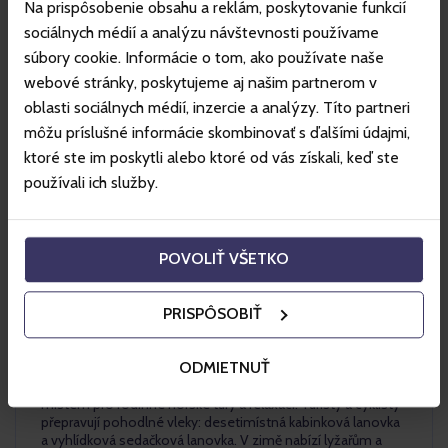
Na prispôsobenie obsahu a reklám, poskytovanie funkcií
sociálnych médií a analýzu návštevnosti používame
súbory cookie. Informácie o tom, ako používate naše
webové stránky, poskytujeme aj našim partnerom v
oblasti sociálnych médií, inzercie a analýzy. Títo partneri
môžu príslušné informácie skombinovať s ďalšími údajmi,
ktoré ste im poskytli alebo ktoré od vás získali, keď ste
používali ich služby.
Szczyrk
POVOLIŤ VŠETKO
PRISPÔSOBIŤ
Horské středisko Szczyrk je jedním z největších lyžařských a
ODMIETNUŤ
cyklistických středisek v Polsku. V létě středisko nabízí
Szczyrk Bike Park by Trek s enduro stezkami a je ideálním
místem pro rodinné horské túry a relaxaci. Turisty a cyklisty
přepravují pohodlné vleky: desetimístná kabinková lanovka
a vyhlídková sedačková lanovka. V zimě nabízí lyžařům a