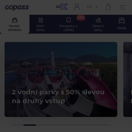
CZ
Aktuální jazyk:
GOPASS
NEW
Horská 
Vodní 
Vstupenky a 
Zábavní 
Hotely
střediska
parky
zážitky
parky
2 vodní parky s 50% slevou
na druhý vstup