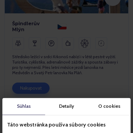
Špindlerův
Mlýn
Středisko ležící v srdci Krkonoš nabízí i v létě pestré vyžití.
Turistika, cyklistika, adrenalinové zážitky a spousta zábavy i
pro ty nejmenší. Přes letní měsíce jezdí lanovka na
Medvědín a Svatý Petr lanovka Na Pláň.
Nakupovat
Více info
Súhlas
Detaily
O cookies
Táto webstránka používa súbory cookies