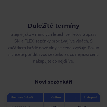
Důležité termíny
Stejně jako v minulých letech se i letos Gopass
SKI a FLEXI sezónky prodávají ve vlnách. S
začátkem každé nové vlny se cena zvyšuje. Pokud
si chcete pořídit svou sezónku za co nejnižší cenu,
nakupujte co nejdříve.
Noví sezónkáři
Noví sezónkáři
→ Květen
→→→
Listopad
P