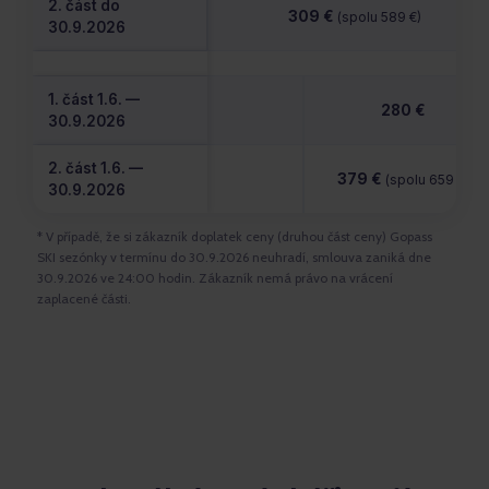
2. část do
309 €
(spolu 589 €)
30.9.2026
1. část 1.6. —
280 €
30.9.2026
2. část 1.6. —
379 €
(spolu 659 €)
30.9.2026
* V případě, že si zákazník doplatek ceny (druhou část ceny) Gopass
SKI sezónky v termínu do 30.9.2026 neuhradí, smlouva zaniká dne
30.9.2026 ve 24:00 hodin. Zákazník nemá právo na vrácení
zaplacené části.