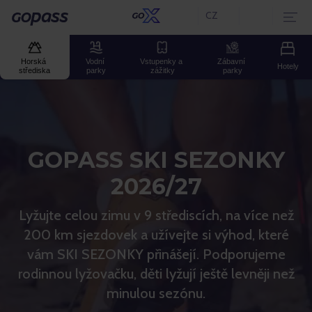
CZ
Aktuální jazyk:
GOPASS
Horská 
Vodní 
Vstupenky a 
Zábavní 
Hotely
střediska
parky
zážitky
parky
GOPASS SKI SEZONKY
2026/27
Lyžujte celou zimu v 9 střediscích, na více než
200 km sjezdovek a užívejte si výhod, které
vám SKI SEZONKY přinášejí. Podporujeme
rodinnou lyžovačku, děti lyžují ještě levněji než
minulou sezónu.