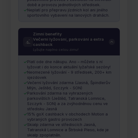
době a provozu jednotlivých středisek.
Neplatí pro přepravu jízdních kol ani jiného
sportovního vybavení na lanových drahách.
Zimní benefity
Večerní lyžování, parkování a extra
cashback
Lyžujte naplno celou zimu!
Platí ode dne nákupu. Ano – můžete s ní
lyžovat i do konce aktuální lyžařské sezóny!
Neomezené lyžování - 9 středisek, 200+ km
sjezdovek
Večerní lyžování zdarma (Jasná, Špindlerův
Mlýn, Ještěd, Szczyrk - SON)
Parkování zdarma na vyhrazených
parkovištích (Ještěd, Tatranská Lomnice,
Szczyrk - SON) a za zvýhodněnou cenu ve
středisku Jasná
15% goX cashback v obchodech Motion a
vybraných gastro provozech
Skialp zdarma ve střediscích Jasná,
Tatranská Lomnice a Štrbské Pleso, kde je
skialp zpoplatněn.