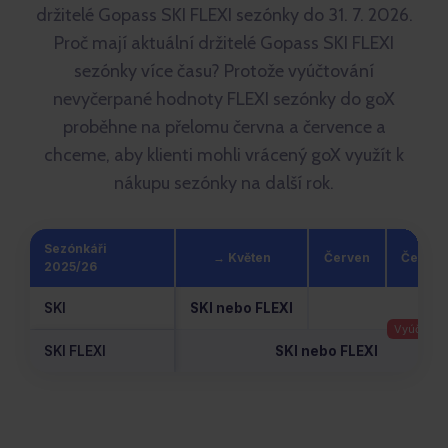
držitelé Gopass SKI FLEXI sezónky do 31. 7. 2026.
Proč mají aktuální držitelé Gopass SKI FLEXI
sezónky více času? Protože vyúčtování
nevyčerpané hodnoty FLEXI sezónky do goX
proběhne na přelomu června a července a
chceme, aby klienti mohli vrácený goX využít k
nákupu sezónky na další rok.
Sezónkáři
→ Květen
Červen
Červen
2025/26
SKI
SKI nebo FLEXI
SKI FLEXI
SKI nebo FLEXI