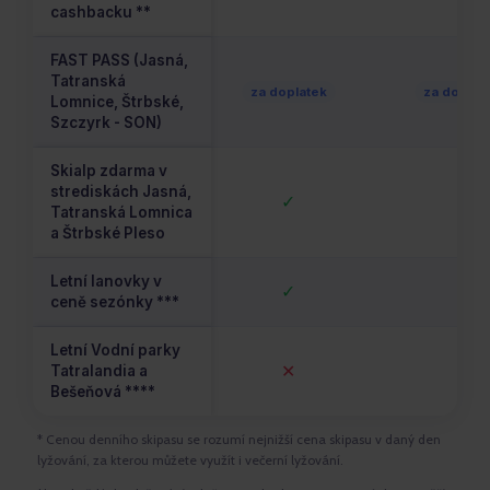
cashbacku **
FAST PASS (Jasná,
Tatranská
za doplatek
za doplat
Lomnice, Štrbské,
Szczyrk - SON)
Skialp zdarma v
strediskách Jasná,
✓
✕
Tatranská Lomnica
a Štrbské Pleso
Letní lanovky v
✓
✕
ceně sezónky ***
Letní Vodní parky
✕
✓
Tatralandia a
Bešeňová ****
* Cenou denního skipasu se rozumí nejnižší cena skipasu v daný den
lyžování, za kterou můžete využít i večerní lyžování.