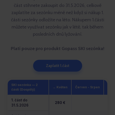
část stihnete zakoupit do 31.5.2026, celkově
zaplatíte za sezónku méně než když si nákup 1.
části sezónky odložíte na léto. Nákupem 1.části
můžete využívat sezónku jak v létě, tak během
posledních dnů lyžování.
Platí pouze pro produkt Gopass SKI sezónka!
Zaplatit 1.část
SKI sezónka — 2
→ Květen
Červen - Srpen
Září
části (Dospělý)
1. část do
280 €
31.5.2026