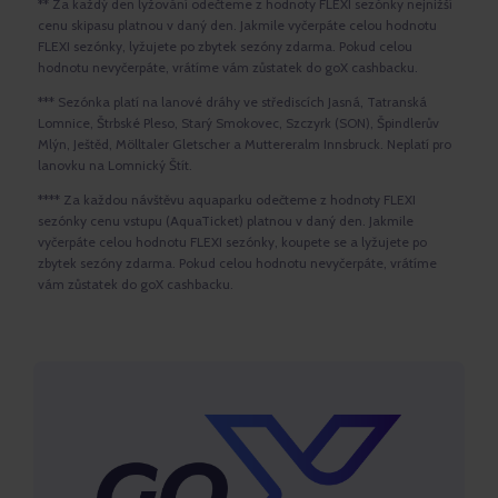
** Za každý den lyžování odečteme z hodnoty FLEXI sezónky nejnižší
cenu skipasu platnou v daný den. Jakmile vyčerpáte celou hodnotu
FLEXI sezónky, lyžujete po zbytek sezóny zdarma. Pokud celou
hodnotu nevyčerpáte, vrátíme vám zůstatek do goX cashbacku.
*** Sezónka platí na lanové dráhy ve střediscích Jasná, Tatranská
Lomnice, Štrbské Pleso, Starý Smokovec, Szczyrk (SON), Špindlerův
Mlýn, Ještěd, Mölltaler Gletscher a Muttereralm Innsbruck. Neplatí pro
lanovku na Lomnický Štít.
**** Za každou návštěvu aquaparku odečteme z hodnoty FLEXI
sezónky cenu vstupu (AquaTicket) platnou v daný den. Jakmile
vyčerpáte celou hodnotu FLEXI sezónky, koupete se a lyžujete po
zbytek sezóny zdarma. Pokud celou hodnotu nevyčerpáte, vrátíme
vám zůstatek do goX cashbacku.