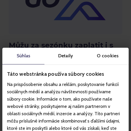
Můžu za sezónku zaplatit i s
goX?
Súhlas
Detaily
O cookies
Ano. Platbu lze kombinovat — část uhradíte
nasbíraným goX a zbytek doplatíte jinou
Táto webstránka používa súbory cookies
platební metodou. Stačí vložit vybranou
Na prispôsobenie obsahu a reklám, poskytovanie funkcií
sezónku do košíku a v posledním kroku
sociálnych médií a analýzu návštevnosti používame
vybrat možnost „Zaplatit s goX“.
súbory cookie. Informácie o tom, ako používate naše
webové stránky, poskytujeme aj našim partnerom v
oblasti sociálnych médií, inzercie a analýzy. Títo partneri
môžu príslušné informácie skombinovať s ďalšími údajmi,
ktoré ste im poskytli alebo ktoré od vás získali, keď ste