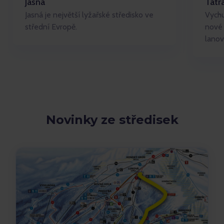
Jasná
Tatr
Jasná je největší lyžařské středisko ve
Vychu
střední Evropě.
nové 
lanov
Novinky ze středisek