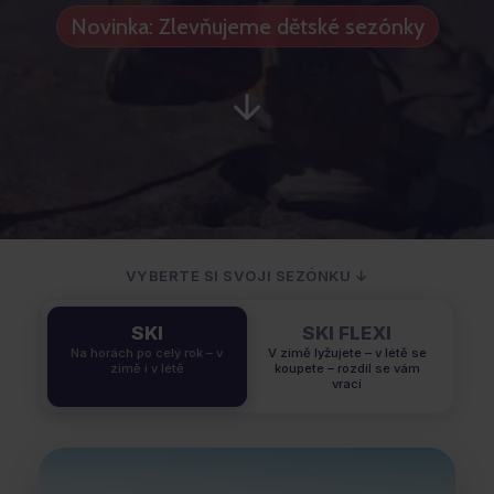
Novinka: Zlevňujeme dětské sezónky
VYBERTE SI SVOJI SEZÓNKU ↓
SKI
SKI FLEXI
Na horách po celý rok – v
V zimě lyžujete – v létě se
zimě i v létě
koupete – rozdíl se vám
vrací