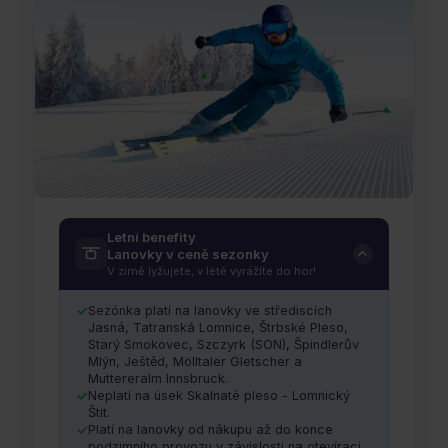
Gopass SKI sezónka
Letní benefity
Lanovky v ceně sezonky
NA HORÁCH PO CELÝ ROK – V ZIMĚ I V LÉTĚ
V zimě lyžujete, v létě vyrážíte do hor!
Platí ode dne nákupu.
Ano – můžete s ní lyžovat i
Sezónka platí na lanovky ve střediscích
do konce aktuální lyžařské sezóny!
Jasná, Tatranská Lomnice, Štrbské Pleso,
Starý Smokovec, Szczyrk (SON), Špindlerův
Mlýn, Ještěd, Mölltaler Gletscher a
Muttereralm Innsbruck.
Neplatí na úsek Skalnaté pleso - Lomnický
Štít.
Platí na lanovky od nákupu až do konce
podzimního provozu v závislosti na otevírací