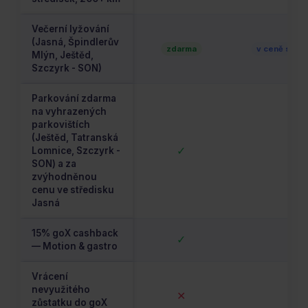
Večerní lyžování
(Jasná, Špindlerův
zdarma
v ceně skipa
Mlýn, Ještěd,
Szczyrk - SON)
Parkování zdarma
na vyhrazených
parkovištích
(Ještěd, Tatranská
✓
✓
Lomnice, Szczyrk -
SON) a za
zvýhodněnou
cenu ve středisku
Jasná
15% goX cashback
✓
✓
— Motion & gastro
Vrácení
nevyužitého
✕
✓
zůstatku do goX