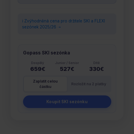
ℹ️ Zvýhodněná cena pro držitele SKI a FLEXI
sezónek 2025/26 ➝
Gopass SKI sezónka
Dospělý
Junior / Senior
Dítě
659€
527€
330€
Zaplatit celou
Rozložit na 2 platby
částku
Koupit SKI sezónku