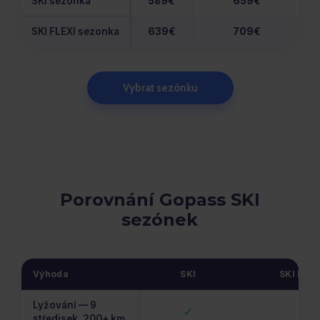
SKI sezonka
589€
659€
SKI FLEXI sezonka
639€
709€
Vybrat sezónku
Porovnání Gopass SKI
sezónek
Výhoda
SKI
SKI FLEX
Lyžování — 9
✓
✓
středisek, 200+ km