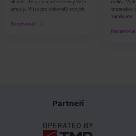
služeb, který rozmazlí všechny Vaše
rodiče. Výh
smysly. Místo pro dokonalý oddych.
tatranskou 
zamilujete.
Rezervovat
Rezervova
Partneři