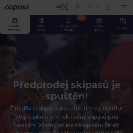
CZ
Aktuální jazyk:
GOPASS
NEW
Horská 
Vodní 
Vstupenky a 
Zábavní 
Hotely
střediska
parky
zážitky
parky
Předprodej skipasů je
spuštěn!
Čím dřív si skipas zakoupíte, tím víc ušetříte.
Stejně jako u letenek, i ceny skipasů jsou
flexibilní. Včasný online nákup vám zaručí