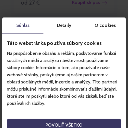
od 27 €
Koupit skipas
Súhlas
Detaily
O cookies
Táto webstránka používa súbory cookies
Na prispôsobenie obsahu a reklám, poskytovanie funkcií
sociálnych médií a analýzu návštevnosti používame
súbory cookie. Informácie o tom, ako používate naše
webové stránky, poskytujeme aj našim partnerom v
oblasti sociálnych médií, inzercie a analýzy. Títo partneri
môžu príslušné informácie skombinovať s ďalšími údajmi,
ktoré ste im poskytli alebo ktoré od vás získali, keď ste
PLÁNOVANÉ OTEVŘENÍ: 06.12.2025
používali ich služby.
Štrbské Pleso
POVOLIŤ VŠETKO
od 27 €
Koupit skipas