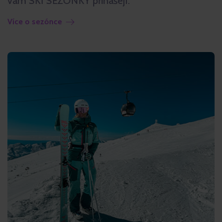
vám SKI SEZONKY přinášejí.
Více o sezónce