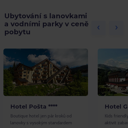
Ubytování s lanovkami
a vodními parky v ceně
‹
›
pobytu
Hotel Pošta ****
Hotel G
Boutique hotel jen pár kroků od
Kids friendl
lanovky s vysokým standardem
aktivit zaba