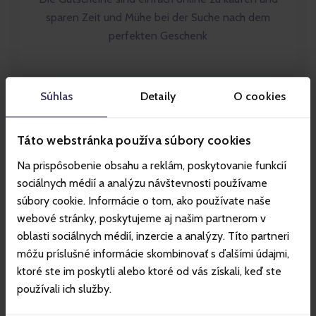
sparen Zeit und Mühe bei der Suche nach dem
perfekten Geschenk
Súhlas
Detaily
O cookies
Táto webstránka používa súbory cookies
Na prispôsobenie obsahu a reklám, poskytovanie funkcií
sociálnych médií a analýzu návštevnosti používame
Erlebnisse statt Dinge
súbory cookie. Informácie o tom, ako používate naše
Der Geschenkgutschein gibt Ihnen die Möglichkeit,
webové stránky, poskytujeme aj našim partnerom v
unvergessliche Momente und neue Abenteuer zu
oblasti sociálnych médií, inzercie a analýzy. Títo partneri
schenken
môžu príslušné informácie skombinovať s ďalšími údajmi,
ktoré ste im poskytli alebo ktoré od vás získali, keď ste
používali ich služby.