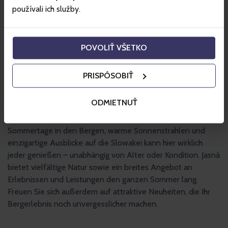
používali ich služby.
POVOLIŤ VŠETKO
PRISPÔSOBIŤ
ODMIETNUŤ
Sommertage in den Bergen, warme Sonnenstrahlen und
einzigartige Ausblicke auf die Slowakei kann hier wirklich
jeder genießen – unabhängig von Alter oder Kondition. Jasná
bietet vielfältige Natur sowie ein breites Angebot an
Erlebnissen und Leistungen den ganzen Sommer lang.
Freuen Sie sich außerdem auf attraktive Neuheiten, die Ihr
Bergerlebnis noch unvergesslicher machen.