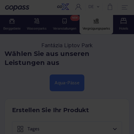
DE
Aktuelle Sprache:
Gopass
NEW
Berggebiete
Wasserparks
Veranstaltungen
Vergnügungsparks
Hotels
Fantázia Liptov Park
Wählen Sie aus unseren
Leistungen aus
Aqua-Pässe
Erstellen Sie Ihr Produkt
Tages