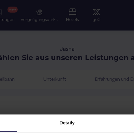
NEW
ltungen
Vergnügungsparks
Hotels
goX
Jasná
hlen Sie aus unseren Leistungen 
eilbahn
Unterkunft
Erfahrungen und Er
Detaily
Auswählen
Auswählen