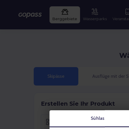
Gopass
Berggebiete
Wasserparks
Veransta
Wä
Skipässe
Ausflüge mit der S
Erstellen Sie Ihr Produkt
Súhlas
Saisonal