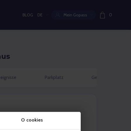
BLOG
DE
Mein Gopass
0
Aktuelle Sprache:
aus
eignisse
Parkplatz
Geschenkgutschein
O cookies