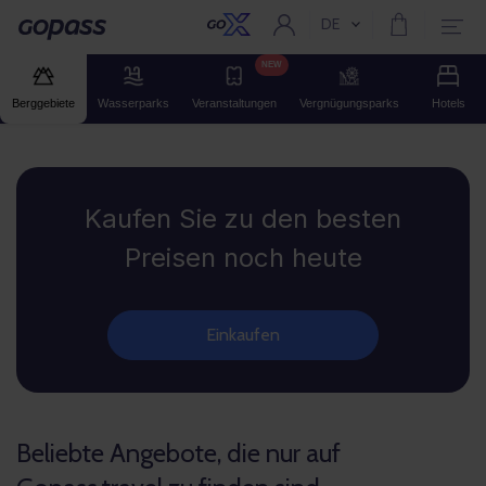
DE
Aktuelle Sprache:
Gopass
NEW
Berggebiete
Wasserparks
Veranstaltungen
Vergnügungsparks
Hotels
Gopass
Kaufen Sie zu den besten
Preisen noch heute
Einkaufen
Beliebte Angebote, die nur auf