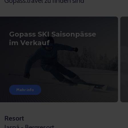
Gopass.travel zu finden sind
Gopass SKI Saisonpässe
im Verkauf
Mehr info
Resort
Jasná - Bergresort