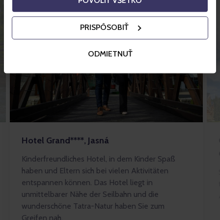
POVOLIŤ VŠETKO
PRISPÔSOBIŤ
ODMIETNUŤ
Hotel Grand****, Jasná
Kinderfreundliches Hotel, in dem Kinder Spaß
haben und Eltern sich bei vielen Aktivitäten
entspannen können. Das Hotel liegt in
unmittelbarer Nähe der Seilbahn und die
wunderschöne Tatra-Natur haben Sie zum
Greifen nah.