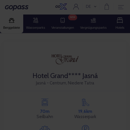
DE
Aktuelle Sprache:
Gopass
NEW
Berggebiete
Wasserparks
Veranstaltungen
Vergnügungsparks
Hotels
Hotel Grand**** Jasná
Jasná - Centrum, Niedere Tatra
70m
19,6km
Seilbahn
Wasserpark