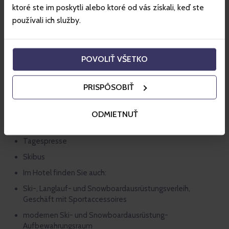
ktoré ste im poskytli alebo ktoré od vás získali, keď ste
Vorteile des Hotels Grand ****, Jasná
používali ich služby.
Parken beim Hotel
kostenloses WLAN
POVOLIŤ VŠETKO
Safe
Kinderecke
PRISPÔSOBIŤ
Billard
Laundry Service – Waschen und Bügeln
ODMIETNUŤ
Gesellschaftsspiele zum Leihen
Tagespresse
Skibus
Im Hotel finden Sie auch:
Ski-, Langlauf- und Snowboardausrüstungsverleih,
Geschäft mit Sportaccessoires
modernen Ski- und Snowboardausrüstung-
Aufbewahrungsraum