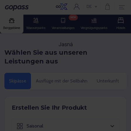
DE
Aktuelle Sprache:
Gopass
NEW
Berggebiete
Wasserparks
Veranstaltungen
Vergnügungsparks
Hotels
Jasná
Wählen Sie aus unseren
Leistungen aus
Skipässe
Ausflüge mit der Seilbahn
Unterkunft
E
Erstellen Sie Ihr Produkt
Saisonal