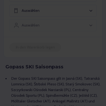
Auswählen
Auswählen
In den Warenkorb legen
Gopass SKI Saisonpass
Der Gopass SKI Saisonpass gilt in Jasná (SK), Tatranská
Lomnica (SK), Štrbské Pleso (SK), Starý Smokovec (SK),
Szczyrkowski Ośrodek Narciarski (PL), Centralny
Ośrodek Sportu (PL), Spindlermühle (CZ), Ještěd (CZ),
Mölltaler Gletscher (AT),
Ankogel Mallnitz (AT)
und