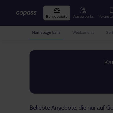
Gopass
Berggebiete
Wasserparks
Veransta
Homepage Jasná
Webkameras
Sei
Gopass
Ka
Beliebte Angebote, die nur auf Go