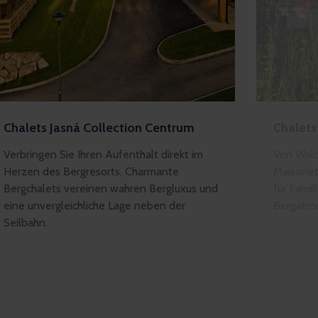
Chalets Jasná Collection Centrum
Chalets
Verbringen Sie Ihren Aufenthalt direkt im
Von Wal
Herzen des Bergresorts. Charmante
Maisonett
Bergchalets vereinen wahren Bergluxus und
für Famil
eine unvergleichliche Lage neben der
Bergatmo
Seilbahn.