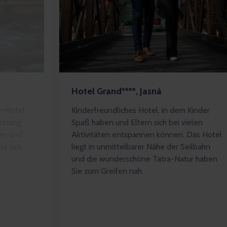
Hotel Grand****, Jasná
e-Hotel
Kinderfreundliches Hotel, in dem Kinder
annung.
Spaß haben und Eltern sich bei vielen
ten und
Aktivitäten entspannen können. Das Hotel
d sich
liegt in unmittelbarer Nähe der Seilbahn
und die wunderschöne Tatra-Natur haben
Sie zum Greifen nah.