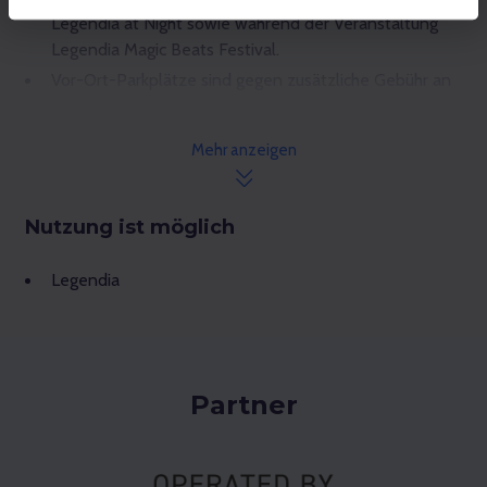
Legendia at Night sowie während der Veranstaltung
Legendia Magic Beats Festival.
Vor-Ort-Parkplätze sind gegen zusätzliche Gebühr an
den Kassen oder im Legendia Informationszentrum
erhältlich. Parkplätze kann man nicht buchen.
Mehr anzeigen
Achtung! Zwischen 04.04 und 26.04.2026, also
während des "Frühlingsaufwärmens 2026", laufen
Attraktionen im Park im eingeschränkten Modus.
Nutzung ist möglich
Vor dem Besuch von Legendia empfehlen wir den
Öffnungskalender und die Liste der Attraktionen auf
Legendia
der Webseite
www.legendia.pl
zu überprüfen.
Aufgrund der Einführung von Wandertickets in das
Angebot des Parks müssen Sie beim Kauf eines
Tickets, das Sie zur Nutzung der Legendia-
Partner
Attraktionen berechtigt, I
HR ARMBAND
ABHOLEN
und es dem Personal der Geräte vor der
Nutzung vorzeigen. Armbänder werden von
Mitarbeitern am Haupteingang von Legendia nur