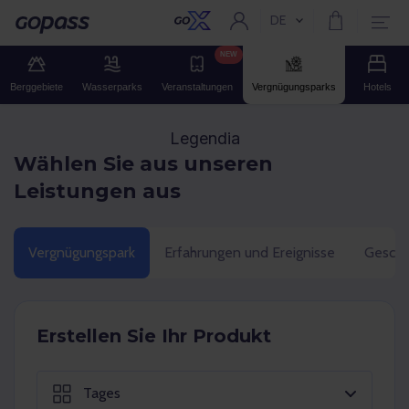
DE
Aktuelle Sprache:
Gopass
NEW
Berggebiete
Wasserparks
Veranstaltungen
Vergnügungsparks
Hotels
Legendia
Wählen Sie aus unseren
Leistungen aus
Vergnügungspark
Erfahrungen und Ereignisse
Gesche
Erstellen Sie Ihr Produkt
Tages