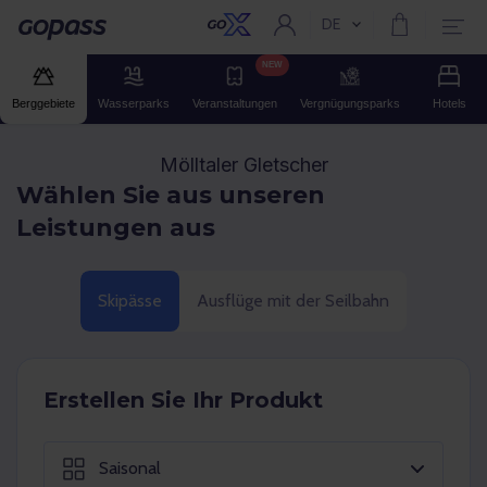
DE
Aktuelle Sprache:
Gopass
NEW
Berggebiete
Wasserparks
Veranstaltungen
Vergnügungsparks
Hotels
Mölltaler Gletscher
Wählen Sie aus unseren
Leistungen aus
Skipässe
Ausflüge mit der Seilbahn
Erstellen Sie Ihr Produkt
Saisonal