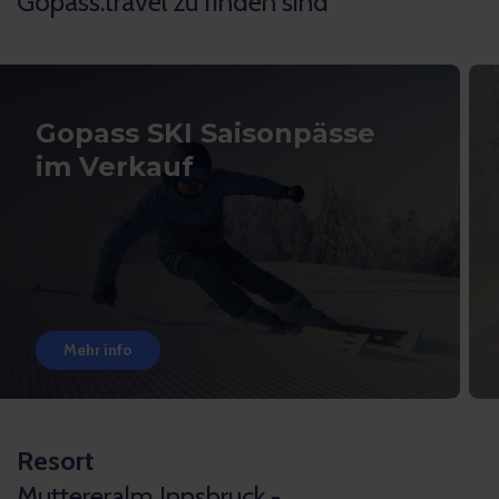
Gopass.travel zu finden sind
Gopass SKI Saisonpässe
im Verkauf
Mehr info
Resort
Muttereralm Innsbruck -