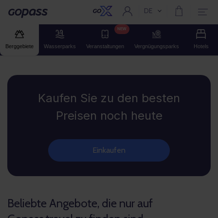
DE
Aktuelle Sprache:
Gopass
NEW
Berggebiete
Wasserparks
Veranstaltungen
Vergnügungsparks
Hotels
Gopass
Kaufen Sie zu den besten
Preisen noch heute
Einkaufen
Beliebte Angebote, die nur auf