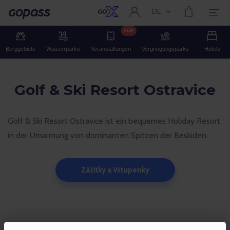
DE
Aktuelle Sprache:
Gopass
NEW
Berggebiete
Wasserparks
Veranstaltungen
Vergnügungsparks
Hotels
Golf & Ski Resort Ostravice
Golf & Ski Resort Ostravice ist ein bequemes Holiday Resort
in der Umarmung von dominanten Spitzen der Beskiden.
Zážitky a Vstupenky