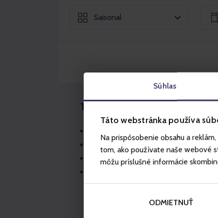
Saisonal
Súhlas
1 Tages Skipass
Táto webstránka používa súb
Der Skipass gilt im gesamten Skigebi
Na prispôsobenie obsahu a reklám, 
Der Skipass kann nur für ein besti
tom, ako používate naše webové str
Nicht gültig für Nachtskifahren.
môžu príslušné informácie skombinova
Für die Stornierung von Skipässen wi
Stornierung einen Tag im Voraus (am T
Dienstleistung), oder 150 CZK bei der
ODMIETNUŤ
Skipasses bis 11:59 Uhr.