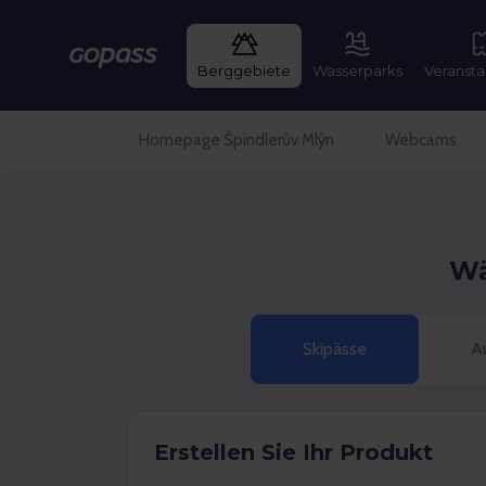
Gopass
Berggebiete
Wasserparks
Veransta
Homepage Špindlerův Mlýn
Webcams
Wä
Skipässe
Au
Erstellen Sie Ihr Produkt