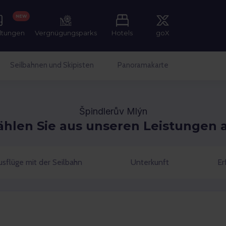
NEW
ltungen
Vergnügungsparks
Hotels
goX
Seilbahnen und Skipisten
Panoramakarte
Špindlerův Mlýn
hlen Sie aus unseren Leistungen 
sflüge mit der Seilbahn
Unterkunft
Er