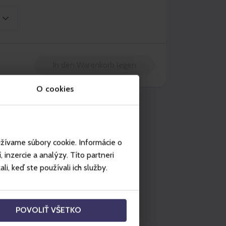
In den Warenkorb legen
O cookies
tzung ist möglich
Špindlerův Mlýn
užívame súbory cookie. Informácie o
inzercie a analýzy. Títo partneri
i, keď ste používali ich služby.
POVOLIŤ VŠETKO