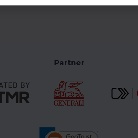
inden Sie auf www.skiareal.cz.
Partner