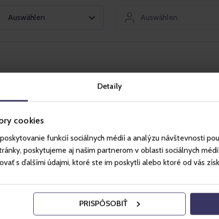
Auswählen
Auswählen
Detaily
Nu
ory cookies
et Spindleruv Mlyn.
poskytovanie funkcií sociálnych médií a analýzu návštevnosti po
mmtes Datum erworben werden.
ánky, poskytujeme aj našim partnerom v oblasti sociálnych médií, 
ť s ďalšími údajmi, ktoré ste im poskytli alebo ktoré od vás získal
rd eine Gebühr erhoben: 30 CZK bei der
ag vor Beginn der Gültigkeit der
 Stornierung am ersten Tag der Gültigkeit des
PRISPÔSOBIŤ