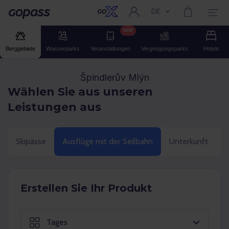
DE
Aktuelle Sprache:
Gopass
NEW
Berggebiete
Wasserparks
Veranstaltungen
Vergnügungsparks
Hotels
Špindlerův Mlýn
Wählen Sie aus unseren
Leistungen aus
Skipässe
Ausflüge mit der Seilbahn
Unterkunft
E
Erstellen Sie Ihr Produkt
Tages