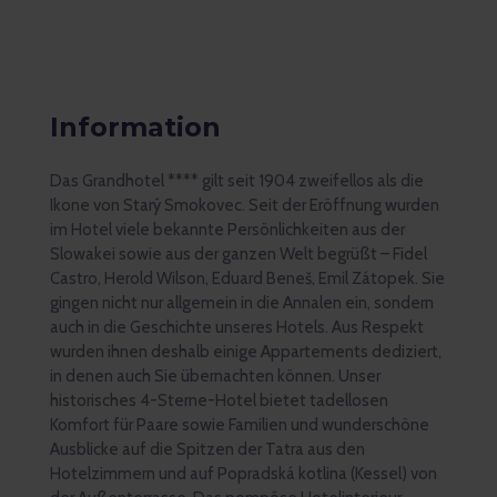
Information
Das Grandhotel **** gilt seit 1904 zweifellos als die
Ikone von Starý Smokovec. Seit der Eröffnung wurden
im Hotel viele bekannte Persönlichkeiten aus der
Slowakei sowie aus der ganzen Welt begrüßt – Fidel
Castro, Herold Wilson, Eduard Beneš, Emil Zátopek. Sie
gingen nicht nur allgemein in die Annalen ein, sondern
auch in die Geschichte unseres Hotels. Aus Respekt
wurden ihnen deshalb einige Appartements dediziert,
in denen auch Sie übernachten können. Unser
historisches 4-Sterne-Hotel bietet tadellosen
Komfort für Paare sowie Familien und wunderschöne
Ausblicke auf die Spitzen der Tatra aus den
Hotelzimmern und auf Popradská kotlina (Kessel) von