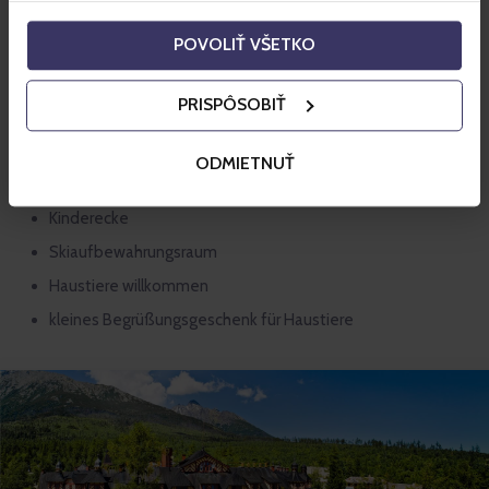
Wi-Fi Internet im Hotel sowie in Hotelzimmern
POVOLIŤ VŠETKO
Parkplatz je nach Verfügbarkeit, das Hotel garantiert
nicht Parkplätze für alle Hotelgäste
PRISPÔSOBIŤ
Laundry Service – Waschen und Bügeln
Juwelen zum Verkauf an der Rezeption
ODMIETNUŤ
Billard
Kinderecke
Skiaufbewahrungsraum
Haustiere willkommen
kleines Begrüßungsgeschenk für Haustiere