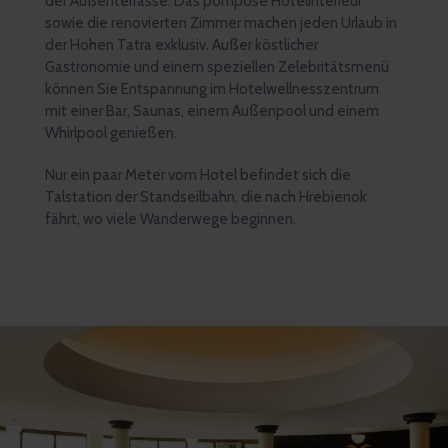
der Außenterrasse. Das pompöse Hotelinterieur
sowie die renovierten Zimmer machen jeden Urlaub in
der Hohen Tatra exklusiv. Außer köstlicher
Gastronomie und einem speziellen Zelebritätsmenü
können Sie Entspannung im Hotelwellnesszentrum
mit einer Bar, Saunas, einem Außenpool und einem
Whirlpool genießen.
Nur ein paar Meter vom Hotel befindet sich die
Talstation der Standseilbahn, die nach Hrebienok
fährt, wo viele Wanderwege beginnen.