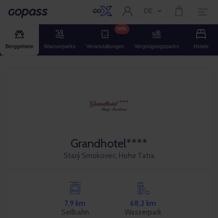
DE
Aktuelle Sprache:
Gopass
NEW
Berggebiete
Wasserparks
Veranstaltungen
Vergnügungsparks
Hotels
Grandhotel****
Starý Smokovec, Hohe Tatra
7,9 km
68,2 km
Seilbahn
Wasserpark