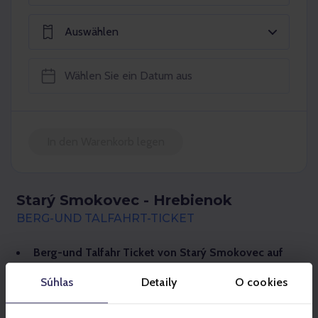
Auswählen
In den Warenkorb legen
Starý Smokovec - Hrebienok
BERG-UND TALFAHRT-TICKET
Berg-und Talfahr Ticket von Starý Smokovec auf
den Berg Hrebienok.
Súhlas
Detaily
O cookies
Den ausgewählten Tag der Fahrkartengültigkeit kann
man nach dem Kaufen nicht ändern.