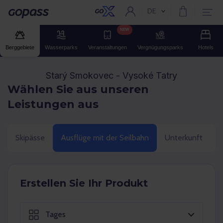
DE
Aktuelle Sprache:
Gopass
NEW
Berggebiete
Wasserparks
Veranstaltungen
Vergnügungsparks
Hotels
Starý Smokovec - Vysoké Tatry
Wählen Sie aus unseren
Leistungen aus
Skipässe
Ausflüge mit der Seilbahn
Unterkunft
G
Erstellen Sie Ihr Produkt
Tages