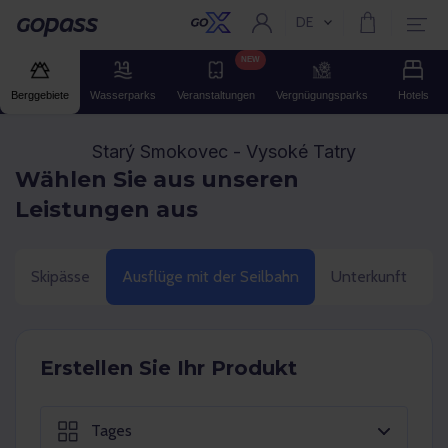
DE
Aktuelle Sprache:
Gopass
NEW
Berggebiete
Wasserparks
Veranstaltungen
Vergnügungsparks
Hotels
Starý Smokovec - Vysoké Tatry
Wählen Sie aus unseren
Leistungen aus
Skipässe
Ausflüge mit der Seilbahn
Unterkunft
G
Erstellen Sie Ihr Produkt
Tages