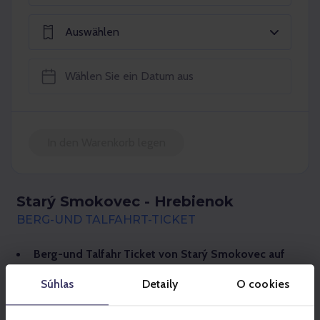
Auswählen
In den Warenkorb legen
Starý Smokovec - Hrebienok
BERG-UND TALFAHRT-TICKET
Berg-und Talfahr Ticket von Starý Smokovec auf
den Berg Hrebienok.
Súhlas
Detaily
O cookies
Den ausgewählten Tag der Fahrkartengültigkeit kann
man nach dem Kaufen nicht ändern.