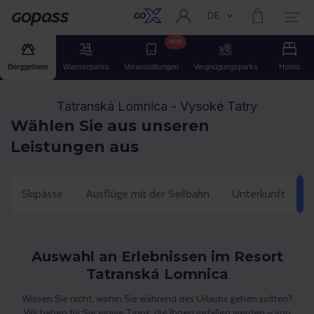
DE
Aktuelle Sprache:
Gopass
NEW
Berggebiete
Wasserparks
Veranstaltungen
Vergnügungsparks
Hotels
Tatranská Lomnica - Vysoké Tatry
Wählen Sie aus unseren
Leistungen aus
Skipässe
Ausflüge mit der Seilbahn
Unterkunft
E
Auswahl an Erlebnissen im Resort
Tatranská Lomnica
Wissen Sie nicht, wohin Sie während des Urlaubs gehen sollten?
Wir haben für Sie einige Tipps, die Ihnen gefallen werden – von