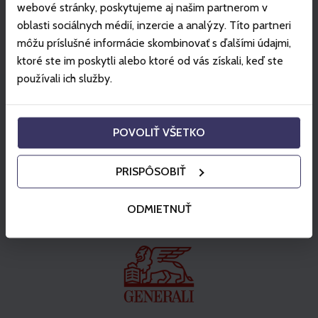
kulinarische Spezialitäten
webové stránky, poskytujeme aj našim partnerom v
oblasti sociálnych médií, inzercie a analýzy. Títo partneri
Angebot anschauen
môžu príslušné informácie skombinovať s ďalšími údajmi,
ktoré ste im poskytli alebo ktoré od vás získali, keď ste
používali ich služby.
Partner
POVOLIŤ VŠETKO
PRISPÔSOBIŤ
ODMIETNUŤ