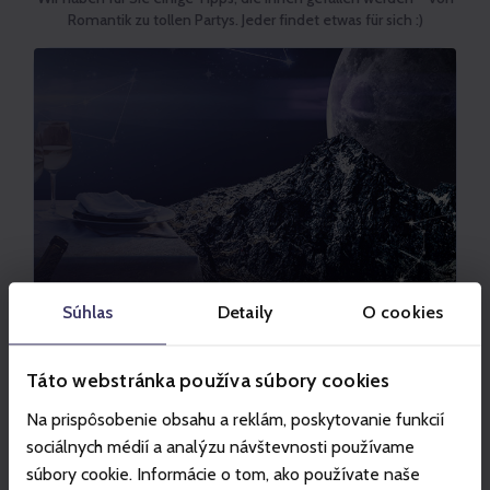
Romantik zu tollen Partys. Jeder findet etwas für sich :)
Súhlas
Detaily
O cookies
TATRANSKÁ LOMNICA - VYSOKÉ TATRY
Táto webstránka používa súbory cookies
Abendessen unter den Sternen Skalnaté
Na prispôsobenie obsahu a reklám, poskytovanie funkcií
Pleso
sociálnych médií a analýzu návštevnosti používame
Berühren Sie die Sterne und probieren Sie
súbory cookie. Informácie o tom, ako používate naše