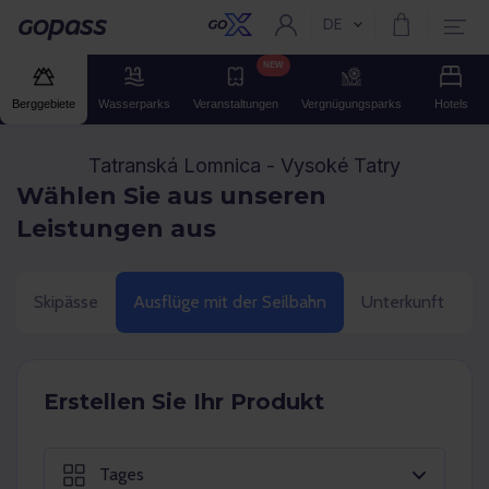
DE
Aktuelle Sprache:
Gopass
NEW
Berggebiete
Wasserparks
Veranstaltungen
Vergnügungsparks
Hotels
Tatranská Lomnica - Vysoké Tatry
Wählen Sie aus unseren
Leistungen aus
Skipässe
Ausflüge mit der Seilbahn
Unterkunft
E
Erstellen Sie Ihr Produkt
Tages