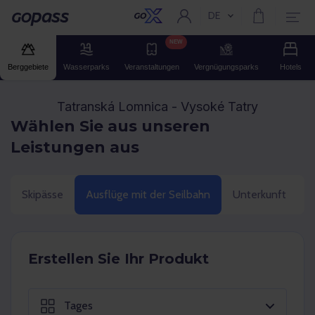
DE
Aktuelle Sprache:
Gopass
NEW
Berggebiete
Wasserparks
Veranstaltungen
Vergnügungsparks
Hotels
Tatranská Lomnica - Vysoké Tatry
Wählen Sie aus unseren
Leistungen aus
Skipässe
Ausflüge mit der Seilbahn
Unterkunft
E
Erstellen Sie Ihr Produkt
Tages