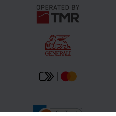
Bitte vergessen Sie nicht, Ihre
Reservierungsbestätigung (Kaufbestätigung)
auszudrucken oder die elektronische Version auf Ihr
Mobiltelefon herunterzuladen. Diese Bestätigung ist
anschließend bei Skalnaté pleso vorzuzeigen.
Liebe Gäste, wir möchten Sie darüber informieren,
dass auf der Strecke Skalnaté pleso – Lomnitzer
Spitze die Mitnahme von Hunden oder anderen Tieren
nicht gestattet ist. Vielen Dank für Ihr Verständnis.
Preisänderungen vorbehalten.