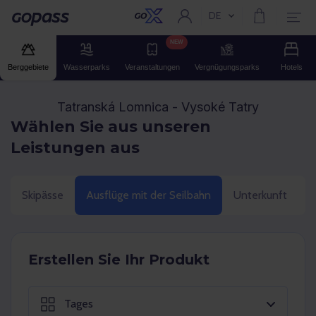
DE
Aktuelle Sprache:
Gopass
NEW
Berggebiete
Wasserparks
Veranstaltungen
Vergnügungsparks
Hotels
Tatranská Lomnica - Vysoké Tatry
Wählen Sie aus unseren
Leistungen aus
Skipässe
Ausflüge mit der Seilbahn
Unterkunft
E
Erstellen Sie Ihr Produkt
Tages