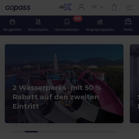
DE
Aktuelle Sprache:
Gopass
NEW
Berggebiete
Wasserparks
Veranstaltungen
Vergnügungsparks
Hotels
2 Wasserparks mit 50 %
Rabatt auf den zweiten
Eintritt