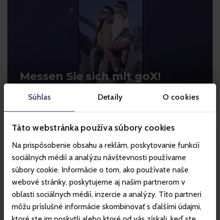
Messen Sie sich mit goX!
Súhlas
Detaily
O cookies
Táto webstránka používa súbory cookies
Na prispôsobenie obsahu a reklám, poskytovanie funkcií
sociálnych médií a analýzu návštevnosti používame
súbory cookie. Informácie o tom, ako používate naše
webové stránky, poskytujeme aj našim partnerom v
Laden Sie die Gopass-APP
oblasti sociálnych médií, inzercie a analýzy. Títo partneri
herunter um immer im Bilde
môžu príslušné informácie skombinovať s ďalšími údajmi,
zu sein.
ktoré ste im poskytli alebo ktoré od vás získali, keď ste