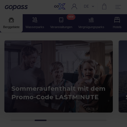
DE
Aktuelle Sprache:
Gopass
NEW
Berggebiete
Wasserparks
Veranstaltungen
Vergnügungsparks
Hotels
Sommeraufenthalt mit dem
Promo-Code LASTMINUTE