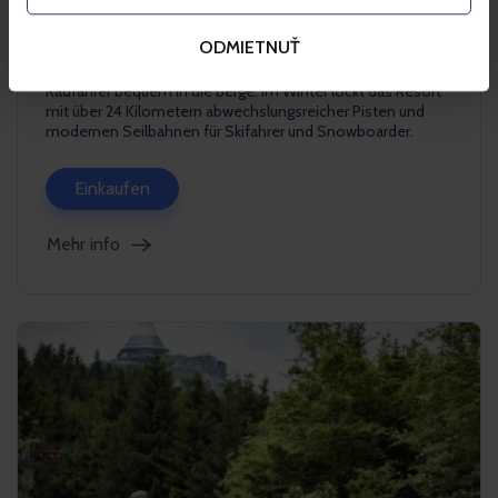
Szczyrk Bike Park by Trek mit seinen Enduro-Strecken und
ist ideal für Familienwanderungen und entspannte
ODMIETNUŤ
Bergtouren. Komfortable Lifte – eine 10er-Gondelbahn und
ein Sessellift mit Panoramablick – bringen Touristen und
Radfahrer bequem in die Berge. Im Winter lockt das Resort
mit über 24 Kilometern abwechslungsreicher Pisten und
modernen Seilbahnen für Skifahrer und Snowboarder.
Einkaufen
Mehr info