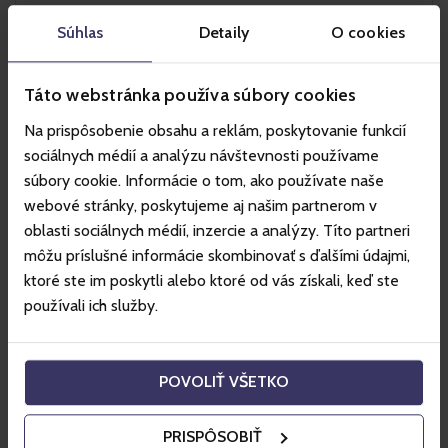
Súhlas
Detaily
O cookies
Táto webstránka používa súbory cookies
Na prispôsobenie obsahu a reklám, poskytovanie funkcií
sociálnych médií a analýzu návštevnosti používame
súbory cookie. Informácie o tom, ako používate naše
webové stránky, poskytujeme aj našim partnerom v
oblasti sociálnych médií, inzercie a analýzy. Títo partneri
môžu príslušné informácie skombinovať s ďalšími údajmi,
ktoré ste im poskytli alebo ktoré od vás získali, keď ste
používali ich služby.
Szczyrk
POVOLIŤ VŠETKO
Das Skigebiet Szczyrk ist eines der größten Ski- und Bike-
PRISPÔSOBIŤ
Resorts Polens. Im Sommer bietet es unter anderem den