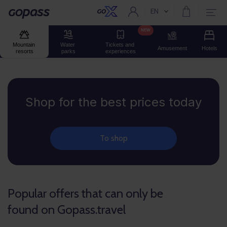
EN
Current language:
Gopass
NEW
Mountain 
Water 
Tickets and 
Amusement
Hotels
resorts
parks
experiences
Gopass
Shop for the best prices today
To shop
Popular offers that can only be
found on Gopass.travel