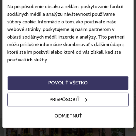
Na prispôsobenie obsahu a reklám, poskytovanie funkcií
sociálnych médií a analýzu návštevnosti používame
súbory cookie. Informácie o tom, ako používate naše
More about resort
webové stránky, poskytujeme aj našim partnerom v
oblasti sociálnych médií, inzercie a analýzy. Títo partneri
môžu príslušné informácie skombinovať s ďalšími údajmi,
Great hotel prices with Gopass.
ktoré ste im poskytli alebo ktoré od vás získali, keď ste
používali ich služby.
POVOLIŤ VŠETKO
PRISPÔSOBIŤ
ODMIETNUŤ