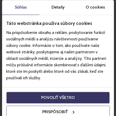
Súhlas
Detaily
O cookies
Táto webstránka používa súbory cookies
Na prispôsobenie obsahu a reklám, poskytovanie funkcií
sociálnych médií a analýzu návštevnosti používame
súbory cookie. Informácie o tom, ako používate naše
webové stránky, poskytujeme aj našim partnerom v
oblasti sociálnych médií, inzercie a analýzy. Títo partneri
môžu príslušné informácie skombinovať s ďalšími údajmi,
ktoré ste im poskytli alebo ktoré od vás získali, keď ste
používali ich služby.
SZCZYRK
Tourist Pass Hala 1000 + Salamandra
Alpine Coaster
POVOLIŤ VŠETKO
View the offer
PRISPÔSOBIŤ