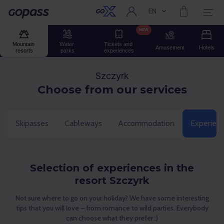
EN
Current language:
Gopass
NEW
Mountain 
Water 
Tickets and 
Amusement
Hotels
resorts
parks
experiences
Szczyrk
Choose from our services
Skipasses
Cableways
Accommodation
Experien
Selection of experiences in the
resort Szczyrk
Not sure where to go on your holiday? We have some interesting
tips that you will love – from romance to wild parties. Everybody
can choose what they prefer :)