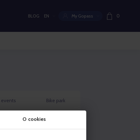
BLOG
EN
My Gopass
0
Current language:
 events
Bike park
O cookies