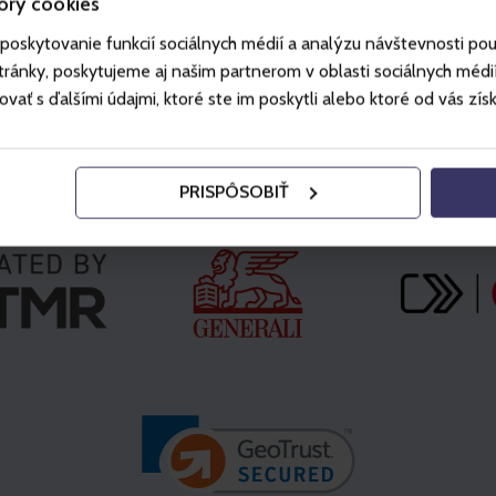
ory cookies
poskytovanie funkcií sociálnych médií a analýzu návštevnosti po
ánky, poskytujeme aj našim partnerom v oblasti sociálnych médií, 
ť s ďalšími údajmi, ktoré ste im poskytli alebo ktoré od vás získal
Partners
PRISPÔSOBIŤ