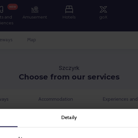
NEW
ts and
Amusement
Hotels
goX
iences
leways
Map
Szczyrk
Choose from our services
ways
Accommodation
Experiences and
Detaily