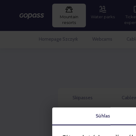
Mountain
Water parks
Ticke
Gopass
resorts
exper
Homepage Szczyrk
Webcams
Cab
Skipasses
Cable
Súhlas