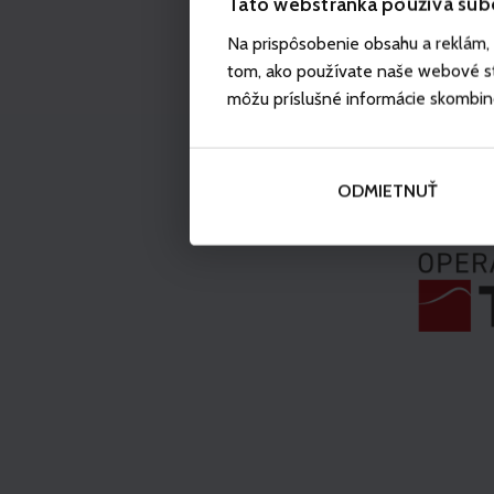
Táto webstránka používa súb
Na prispôsobenie obsahu a reklám, 
tom, ako používate naše webové str
môžu príslušné informácie skombinova
ODMIETNUŤ